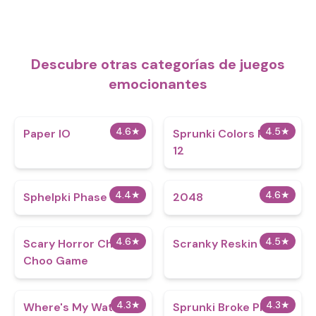
Descubre otras categorías de juegos
emocionantes
4.6
★
4.5
★
Paper IO
Sprunki Colors Phase
12
4.4
★
4.6
★
Sphelpki Phase 3
2048
4.6
★
4.5
★
Scary Horror Choo
Scranky Reskin
Choo Game
4.3
★
4.3
★
Where's My Water
Sprunki Broke Phase