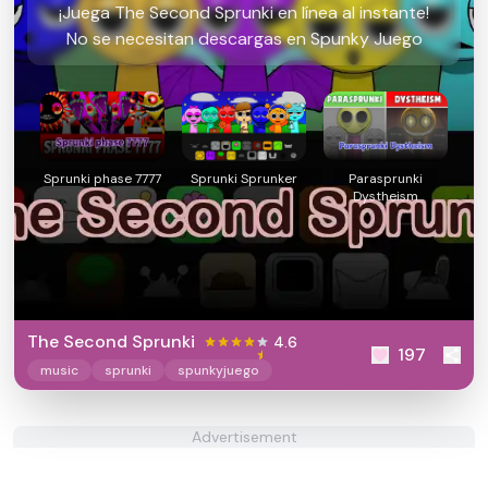
¡Juega The Second Sprunki en línea al instante!
No se necesitan descargas en Spunky Juego
Sprunki phase 7777
Sprunki Sprunker
Parasprunki
Dystheism
The Second Sprunki
4.6
197
music
sprunki
spunkyjuego
Advertisement