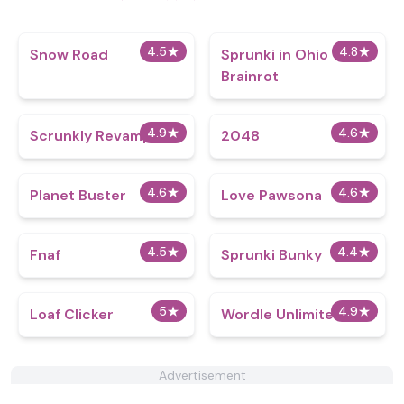
4.5
★
4.8
★
Snow Road
Sprunki in Ohio
Brainrot
4.9
★
4.6
★
Scrunkly Revamped
2048
4.6
★
4.6
★
Planet Buster
Love Pawsona
4.5
★
4.4
★
Fnaf
Sprunki Bunky
5
★
4.9
★
Loaf Clicker
Wordle Unlimited
Advertisement