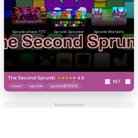
Sprunki phase 7777
Sprunki Sprunker
Sprunki Mortality
The Second Sprunki
4.6
197
music
sprunki
spunky翻译游戏
Advertisement