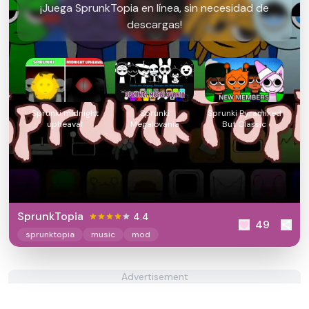
¡Juega SprunkTopia en línea, sin necesidad de
descargas!
Sprunki midnight
Sprunki
Sprunki Pyramixed
upheaval
Megalovania
But Classic
SprunkTopia
4.4
49
sprunktopia
music
mod
Advertisement