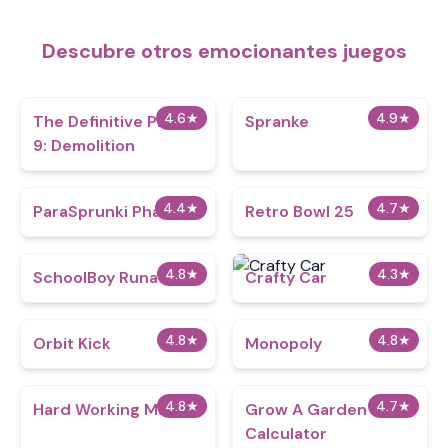
Descubre otros emocionantes juegos
4.6
★
4.9
★
The Definitive Phase
Spranke
9: Demolition
4.4
★
4.7
★
ParaSprunki Phase 3
Retro Bowl 25
4.8
★
4.3
★
SchoolBoy Runaway
Crafty Car
4.8
★
4.8
★
Orbit Kick
Monopoly
4.8
★
4.7
★
Hard Working Man
Grow A Garden
Calculator​