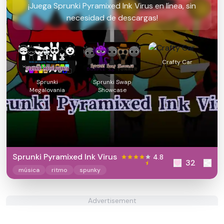
¡Juega Sprunki Pyramixed Ink Virus en línea, sin
necesidad de descargas!
Crafty Car
Sprunki
Sprunki Swap
Megalovania
Showcase
Sprunki Pyramixed Ink Virus
4.8
32
música
ritmo
spunky
Advertisement