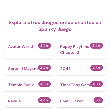
Explora otros Juegos emocionantes en
Spunky Juego
4.4
★
4.4
★
Avatar World
Poppy Playtime
Chapter 2
4.4
★
4.6
★
Sprunki Mayonaise 2
2048
4.9
★
4.6
★
Temple Run 2
Ticci Toby Game
4.4
★
5
★
Rankle
Loaf Clicker