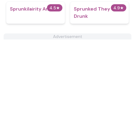
4.5
★
4.9
★
Sprunkilairity Amoral
Sprunked They
Drunk
Advertisement