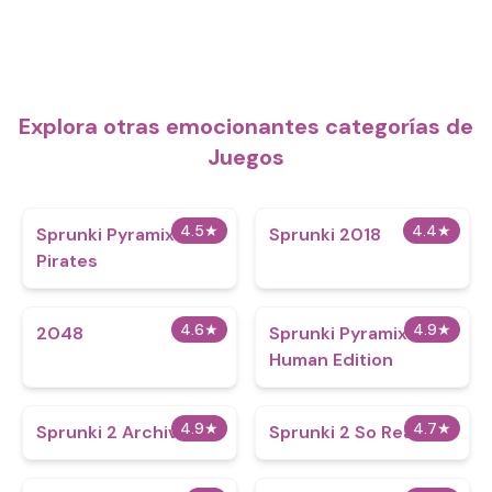
Explora otras emocionantes categorías de
Juegos
4.5
★
4.4
★
Sprunki Pyramix
Sprunki 2018
Pirates
4.6
★
4.9
★
2048
Sprunki Pyramixed
Human Edition
4.9
★
4.7
★
Sprunki 2 Archive
Sprunki 2 So Real