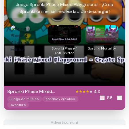
Juega Sprunki Phase Mixed Playground - ¡Crea
Sprunki online, sin necesidad de descargar!
Sprunki Phase 4
Sprunki Mortality
Anti-Shifted
Sprunki Phase 4
Alternate Edition
Sprunki Phase Mixed
4.3
86
Playground - Create Sprunki
juego de música
sandbox creativo
aventura
Advertisement