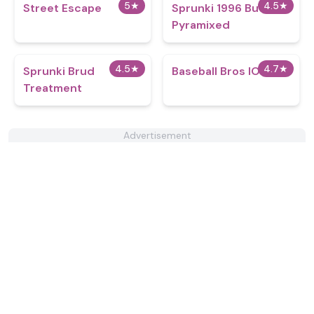
5
★
4.5
★
Street Escape
Sprunki 1996 But
Pyramixed
4.5
★
4.7
★
Sprunki Brud
Baseball Bros IO
Treatment
Advertisement