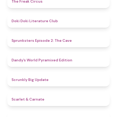
4.8
The Freak Circus
4.8
Doki Doki Literature Club
4.7
Sprunksters Episode 2: The Cave
4.3
Dandy’s World Pyramixed Edition
4.4
Scrunkly Big Update
5
Scarlet & Carnate