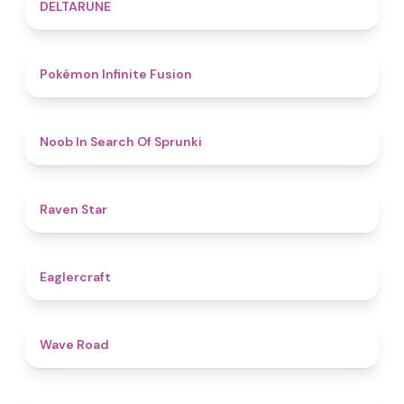
4.8
DELTARUNE
4.9
Pokémon Infinite Fusion
4.8
Noob In Search Of Sprunki
4.8
Raven Star
4.9
Eaglercraft
4.5
Wave Road