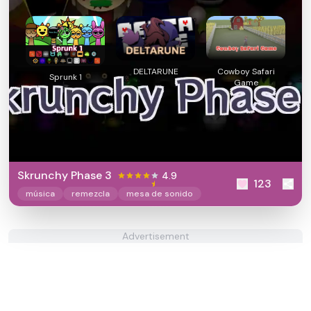
DELTARUNE
Cowboy Safari
Sprunk 1
Game
Skrunchy Phase 3
4.9
123
música
remezcla
mesa de sonido
Advertisement