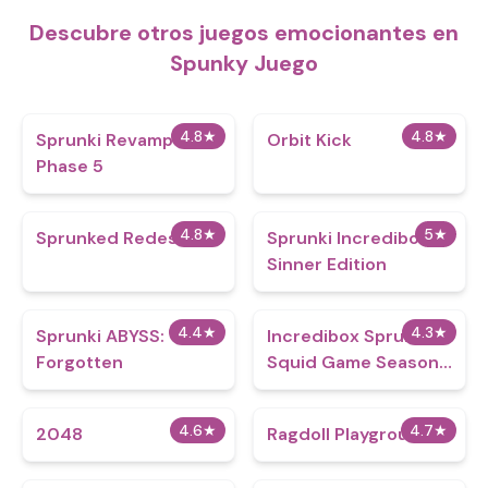
Descubre otros juegos emocionantes en
Spunky Juego
4.8
★
4.8
★
Sprunki Revamped 3:
Orbit Kick
Phase 5
4.8
★
5
★
Sprunked Redesign
Sprunki Incredibox
Sinner Edition
4.4
★
4.3
★
Sprunki ABYSS:
Incredibox Sprunki
Forgotten
Squid Game Season
2
4.6
★
4.7
★
2048
Ragdoll Playground