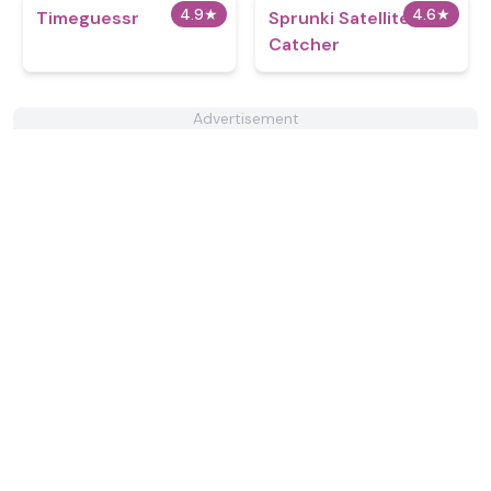
4.9
★
4.6
★
Timeguessr
Sprunki Satellite
Catcher
Advertisement