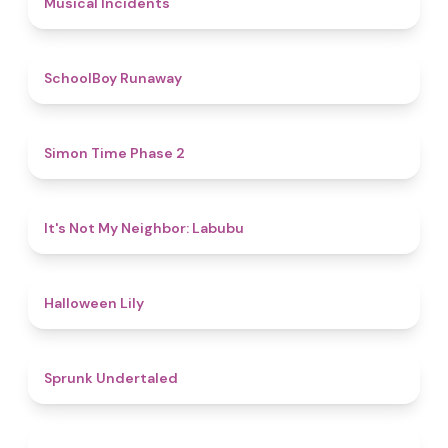
Musical Incidents
4.8
SchoolBoy Runaway
4.8
Simon Time Phase 2
4.7
It's Not My Neighbor: Labubu
5
Halloween Lily
4.4
Sprunk Undertaled