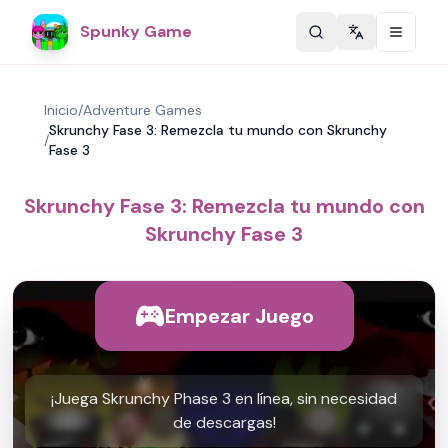
Spunky Game
Change langu
Inicio
/
Adventure Games
Skrunchy Fase 3: Remezcla tu mundo con Skrunchy
/
Fase 3
Skrunchy Fase 3: Remezcla tu mundo con
Skrunchy Fase 3
Empezar Juego
¡Juega Skrunchy Phase 3 en línea, sin necesidad
de descargas!