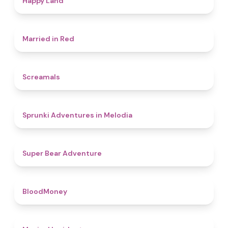
Happy Land
4.5
Married in Red
4.5
Screamals
4.3
Sprunki Adventures in Melodia
4.5
Super Bear Adventure
4.6
BloodMoney
4.6