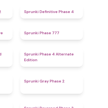
4.3
4.7
2
Sprunki Definitive Phase 4
4.8
5
ve
Sprunki Phase 777
4.6
4.9
d
Sprunki Phase 4 Alternate
Edition
4.7
4.7
Sprunki Gray Phase 2
4.7
4.3