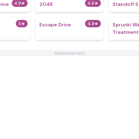
4.9
★
4.6
★
hive
2048
Standoff S
5
★
4.9
★
Escape Drive
Sprunki W
Treatment
Advertisement