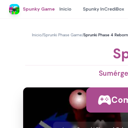
Spunky Game
Inicio
Spunky InCrediBox
Inicio
/
Sprunki Phase Game
/
Sprunki Phase 4 Rebor
Sp
Sumérget
Com