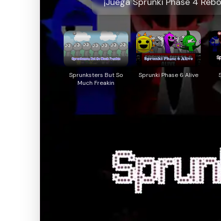
¡Juega Sprunki Phase 4 Rebor
Sprunksters But So
Sprunki Phase 6 Alive
Much Freakin