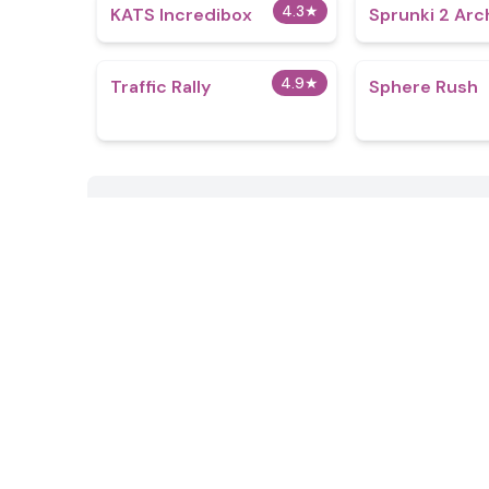
4.3
★
KATS Incredibox
Sprunki 2 Arc
4.9
★
Traffic Rally
Sphere Rush