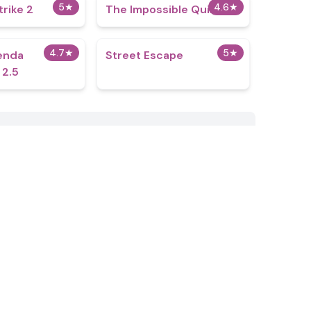
5
★
4.6
★
trike 2
The Impossible Quiz
4.7
★
5
★
enda
Street Escape
 2.5