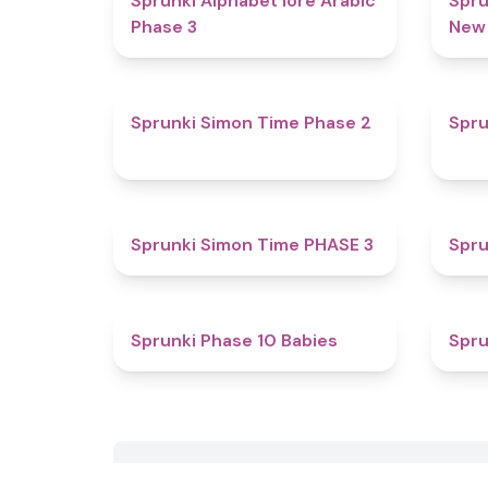
Sprunki Alphabet lore Arabic
Spru
Phase 3
New
4.4
Sprunki Simon Time Phase 2
Spru
4.9
Sprunki Simon Time PHASE 3
Spru
4
Sprunki Phase 10 Babies
Spru