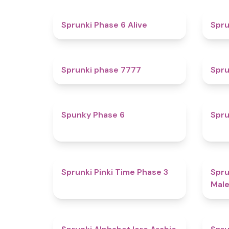
4.8
Sprunki Phase 6 Alive
Spru
5
Sprunki phase 7777
Spru
4.9
Spunky Phase 6
Spru
4.7
Sprunki Pinki Time Phase 3
Spru
Male
4.8