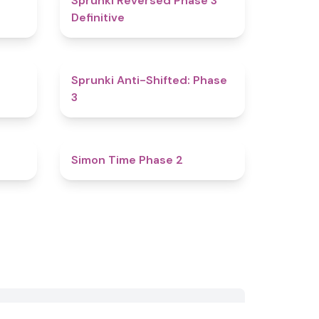
Sprunki Reversed Phase 3
Definitive
4.8
4.3
Sprunki Anti-Shifted: Phase
3
4.3
4.8
Simon Time Phase 2