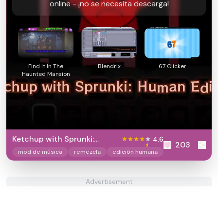
online - ¡no se necesita descarga!
Find It In The
Blendrix
67 Clicker
Haunted Mansion
Ketchup with Sprunki:
4.6
203
Human Edition
mod de música
remezcla
edición humana
Advertisement