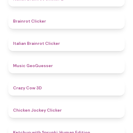
4.4
Brainrot Clicker
4.5
Italian Brainrot Clicker
4.5
Music GeoGuesser
5
Crazy Cow 3D
4.7
Chicken Jockey Clicker
4.6
Ketchup with Sprunki: Human Edition