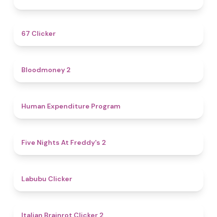
4.3
67 Clicker
4.6
Bloodmoney 2
4.7
Human Expenditure Program
4.8
Five Nights At Freddy's 2
4.4
Labubu Clicker
4.4
Italian Brainrot Clicker 2