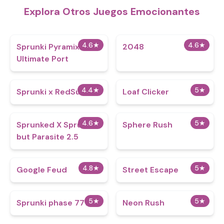
Explora Otros Juegos Emocionantes
4.6
★
4.6
★
Sprunki Pyramix
2048
Ultimate Port
4.4
★
5
★
Sprunki x RedSun
Loaf Clicker
4.6
★
5
★
Sprunked X Sprunki
Sphere Rush
but Parasite 2.5
4.8
★
5
★
Google Feud
Street Escape
5
★
5
★
Sprunki phase 7777
Neon Rush