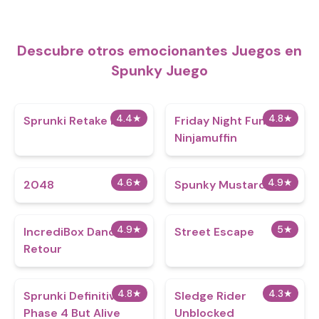
Descubre otros emocionantes Juegos en
Spunky Juego
4.4
★
4.8
★
Sprunki Retake Max
Friday Night Funkin
Ninjamuffin
4.6
★
4.9
★
2048
Spunky Mustard
4.9
★
5
★
IncrediBox Dandy's
Street Escape
Retour
4.8
★
4.3
★
Sprunki Definitive
Sledge Rider
Phase 4 But Alive
Unblocked