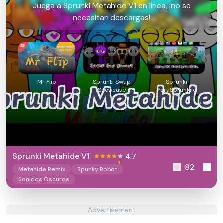
Juega a Sprunki Metahide V1 en línea, ¡no se
necesitan descargas!
Mr Flip
Sprunki Swap
Sprunki
Showcase
ParaSprunkilo
Sprunki Metahide V1
4.7
82
Metahide Remix
Spunky Robot
Sonidos Oscuros
Advertisement