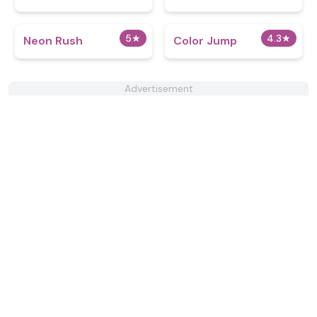
5
★
4.3
★
Neon Rush
Color Jump
Advertisement