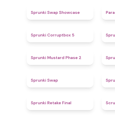
4.6
Sprunki Swap Showcase
Para
4.9
Sprunki Corruptbox 5
Spru
4.3
Sprunki Mustard Phase 2
Spru
4.6
Sprunki Swap
Spru
4.8
Sprunki Retake Final
Scru