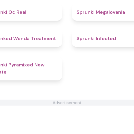
4.5
nki Oc Real
Sprunki Megalovania
4.9
unked Wenda Treatment
Sprunki Infected
4.3
nki Pyramixed New
ate
Advertisement