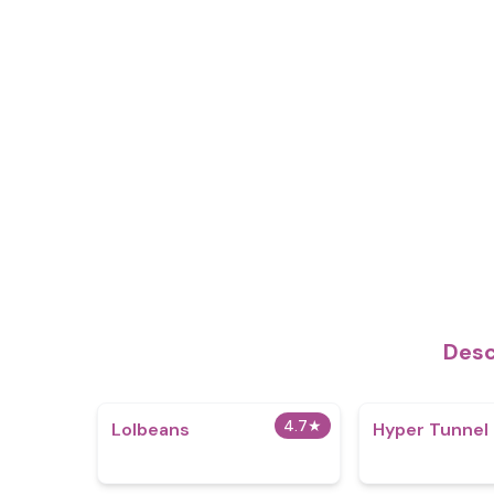
Desc
4.7
★
Lolbeans
Hyper Tunnel