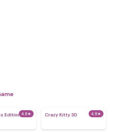
 Game
4.8
★
4.8
★
ss Edition
Crazy Kitty 3D