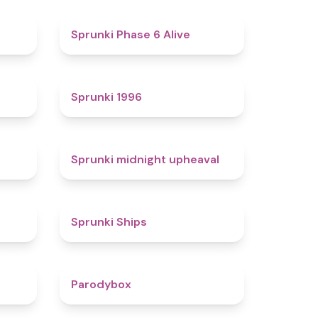
4.4
4.8
Sprunki Phase 6 Alive
4.7
5
Sprunki 1996
4.3
4.9
Sprunki midnight upheaval
4.4
4.3
Sprunki Ships
4.3
4.3
Parodybox