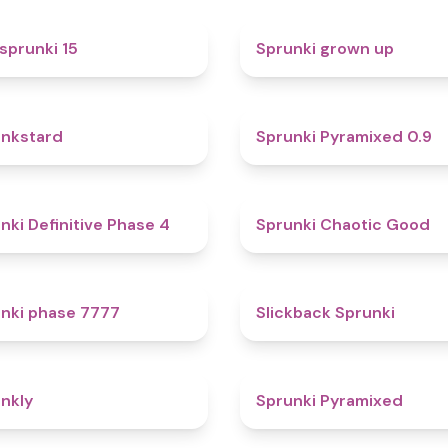
5
sprunki 15
Sprunki grown up
4.6
nkstard
Sprunki Pyramixed 0.9
4.7
nki Definitive Phase 4
Sprunki Chaotic Good
5
nki phase 7777
Slickback Sprunki
4.7
nkly
Sprunki Pyramixed