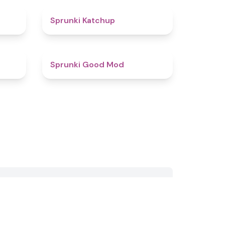
4.5
4
Sprunki Katchup
4.9
4.9
Sprunki Good Mod