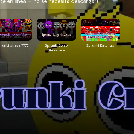
nte en línea – ¡no se necesita descargar!
runki phase 7777
Sprunki Swap
Sprunki Katchup
Showcase