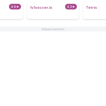
4.6
★
4.3
★
1v1soccer.io
Tetris
Advertisement