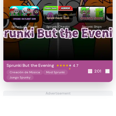
Sprunki On Planet
Sprunki Chaotic
Sprunki Ships
Dom
Good
Sprunki But the Evening
4.7
201
Creación de Música
Mod Sprunki
Juego Spunky
Advertisement