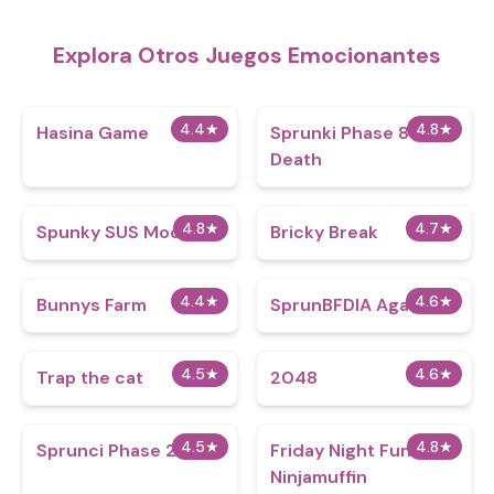
Explora Otros Juegos Emocionantes
4.4
★
4.8
★
Hasina Game
Sprunki Phase 888
Death
4.8
★
4.7
★
Spunky SUS Mod
Bricky Break
4.4
★
4.6
★
Bunnys Farm
SprunBFDIA Again
4.5
★
4.6
★
Trap the cat
2048
4.5
★
4.8
★
Sprunci Phase 2
Friday Night Funkin
Ninjamuffin