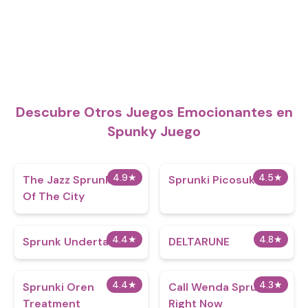
Descubre Otros Juegos Emocionantes en
Spunky Juego
4.9
★
4.5
★
The Jazz Sprunki: Big
Sprunki Picosuke
Of The City
4.4
★
4.8
★
Sprunk Undertaled
DELTARUNE
4.4
★
4.3
★
Sprunki Oren
Call Wenda Sprunki
Treatment
Right Now