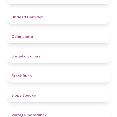
4.6
Undead Corridor
4.3
Color Jump
4.5
Sprunkdiculous
4.4
Stack Rush
4.9
Slope Spooky
5
Voltage Incredibox