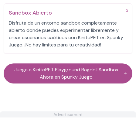
3
Sandbox Abierto
Disfruta de un entorno sandbox completamente
abierto donde puedes experimentar libremente y
crear escenarios caóticos con KinitoPET en Spunky
Juego. ¡No hay límites para tu creatividad!
Juega a KinitoPET Playground Ragdoll Sandbox
Ahora en Spunky Juego
Advertisement