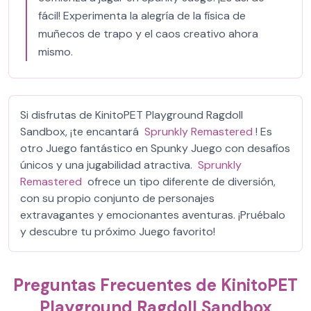
fácil! Experimenta la alegría de la física de
muñecos de trapo y el caos creativo ahora
mismo.
Si disfrutas de KinitoPET Playground Ragdoll
Sandbox, ¡te encantará
Sprunkly Remastered
! Es
otro Juego fantástico en Spunky Juego con desafíos
únicos y una jugabilidad atractiva.
Sprunkly
Remastered
ofrece un tipo diferente de diversión,
con su propio conjunto de personajes
extravagantes y emocionantes aventuras. ¡Pruébalo
y descubre tu próximo Juego favorito!
Preguntas Frecuentes de KinitoPET
Playground Ragdoll Sandbox