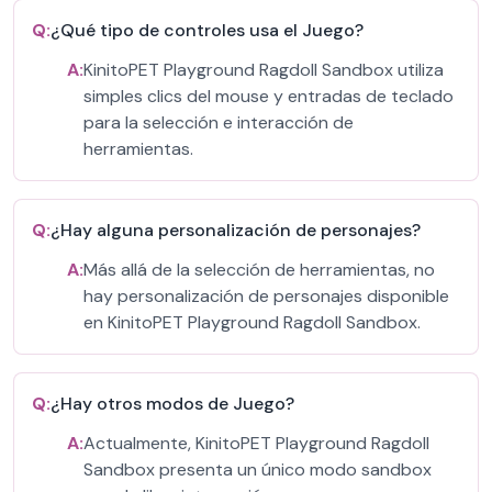
Q:
¿Qué tipo de controles usa el Juego?
A:
KinitoPET Playground Ragdoll Sandbox utiliza
simples clics del mouse y entradas de teclado
para la selección e interacción de
herramientas.
Q:
¿Hay alguna personalización de personajes?
A:
Más allá de la selección de herramientas, no
hay personalización de personajes disponible
en KinitoPET Playground Ragdoll Sandbox.
Q:
¿Hay otros modos de Juego?
A:
Actualmente, KinitoPET Playground Ragdoll
Sandbox presenta un único modo sandbox