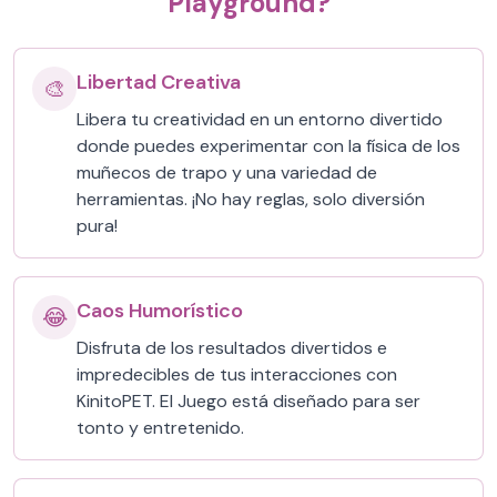
Playground?
Libertad Creativa
🎨
Libera tu creatividad en un entorno divertido
donde puedes experimentar con la física de los
muñecos de trapo y una variedad de
herramientas. ¡No hay reglas, solo diversión
pura!
Caos Humorístico
😂
Disfruta de los resultados divertidos e
impredecibles de tus interacciones con
KinitoPET. El Juego está diseñado para ser
tonto y entretenido.