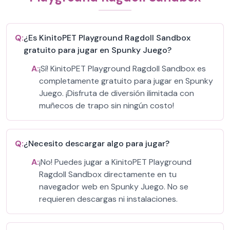
Q:
¿Es KinitoPET Playground Ragdoll Sandbox
gratuito para jugar en Spunky Juego?
A:
¡Sí! KinitoPET Playground Ragdoll Sandbox es
completamente gratuito para jugar en Spunky
Juego. ¡Disfruta de diversión ilimitada con
muñecos de trapo sin ningún costo!
Q:
¿Necesito descargar algo para jugar?
A:
¡No! Puedes jugar a KinitoPET Playground
Ragdoll Sandbox directamente en tu
navegador web en Spunky Juego. No se
requieren descargas ni instalaciones.