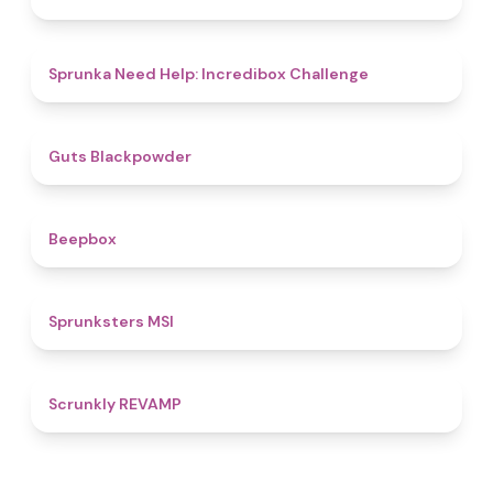
4.4
Sprunka Need Help: Incredibox Challenge
4.9
Guts Blackpowder
4.5
Beepbox
4.8
Sprunksters MSI
4.8
Scrunkly REVAMP