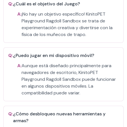
Q:
¿Cuál es el objetivo del Juego?
A:
¡No hay un objetivo específico! KinitoPET
Playground Ragdoll Sandbox se trata de
experimentación creativa y divertirse con la
física de los muñecos de trapo.
Q:
¿Puedo jugar en mi dispositivo móvil?
A:
Aunque está diseñado principalmente para
navegadores de escritorio, KinitoPET
Playground Ragdoll Sandbox puede funcionar
en algunos dispositivos móviles. La
compatibilidad puede variar.
Q:
¿Cómo desbloqueo nuevas herramientas y
armas?