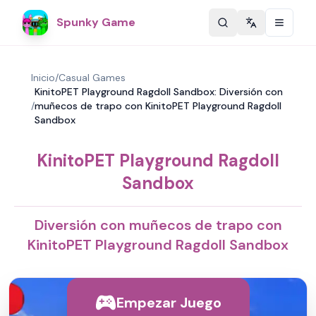
Spunky Game
Change langu
Inicio
/
Casual Games
KinitoPET Playground Ragdoll Sandbox: Diversión con
/
muñecos de trapo con KinitoPET Playground Ragdoll
Sandbox
KinitoPET Playground Ragdoll
Sandbox
Diversión con muñecos de trapo con
KinitoPET Playground Ragdoll Sandbox
Empezar Juego