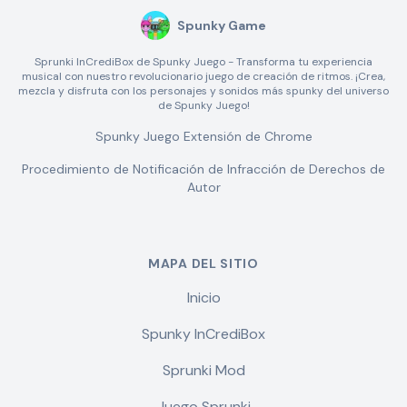
Spunky Game
Sprunki InCrediBox de Spunky Juego - Transforma tu experiencia
musical con nuestro revolucionario juego de creación de ritmos. ¡Crea,
mezcla y disfruta con los personajes y sonidos más spunky del universo
de Spunky Juego!
Spunky Juego Extensión de Chrome
Procedimiento de Notificación de Infracción de Derechos de
Autor
MAPA DEL SITIO
Inicio
Spunky InCrediBox
Sprunki Mod
Juego Sprunki