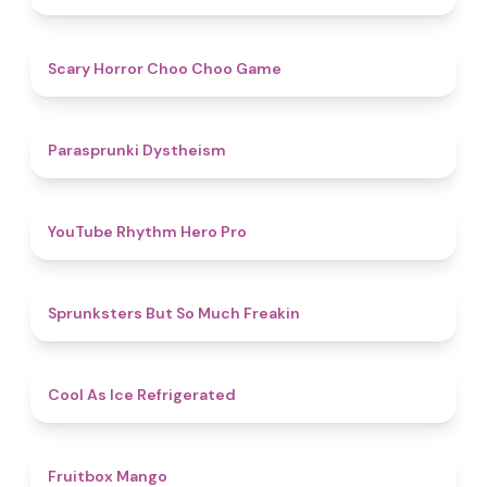
4.6
Scary Horror Choo Choo Game
4.6
Parasprunki Dystheism
4.7
YouTube Rhythm Hero Pro
4.9
Sprunksters But So Much Freakin
4.7
Cool As Ice Refrigerated
4.9
Fruitbox Mango