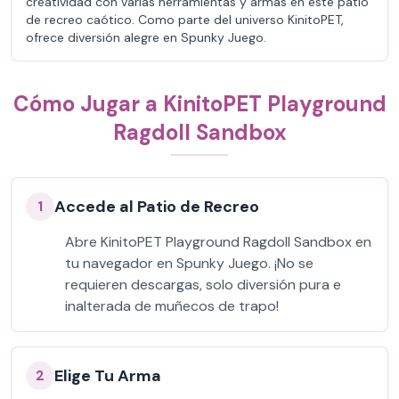
creatividad con varias herramientas y armas en este patio
de recreo caótico. Como parte del universo KinitoPET,
ofrece diversión alegre en Spunky Juego.
Cómo Jugar a KinitoPET Playground
Ragdoll Sandbox
Accede al Patio de Recreo
1
Abre KinitoPET Playground Ragdoll Sandbox en
tu navegador en Spunky Juego. ¡No se
requieren descargas, solo diversión pura e
inalterada de muñecos de trapo!
Elige Tu Arma
2