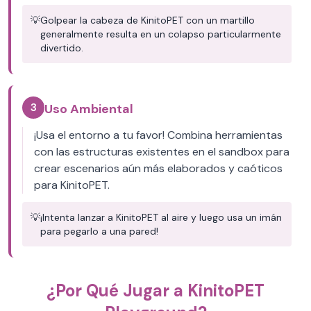
💡
Golpear la cabeza de KinitoPET con un martillo
generalmente resulta en un colapso particularmente
divertido.
3
Uso Ambiental
¡Usa el entorno a tu favor! Combina herramientas
con las estructuras existentes en el sandbox para
crear escenarios aún más elaborados y caóticos
para KinitoPET.
💡
¡Intenta lanzar a KinitoPET al aire y luego usa un imán
para pegarlo a una pared!
¿Por Qué Jugar a KinitoPET