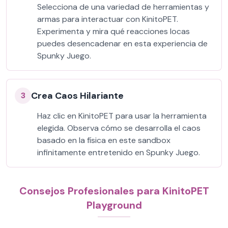
Selecciona de una variedad de herramientas y
armas para interactuar con KinitoPET.
Experimenta y mira qué reacciones locas
puedes desencadenar en esta experiencia de
Spunky Juego.
Crea Caos Hilariante
3
Haz clic en KinitoPET para usar la herramienta
elegida. Observa cómo se desarrolla el caos
basado en la física en este sandbox
infinitamente entretenido en Spunky Juego.
Consejos Profesionales para KinitoPET
Playground