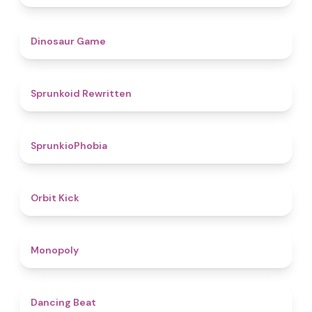
4.9
Dinosaur Game
4.6
Sprunkoid Rewritten
4.7
SprunkioPhobia
4.8
Orbit Kick
4.8
Monopoly
5
Dancing Beat