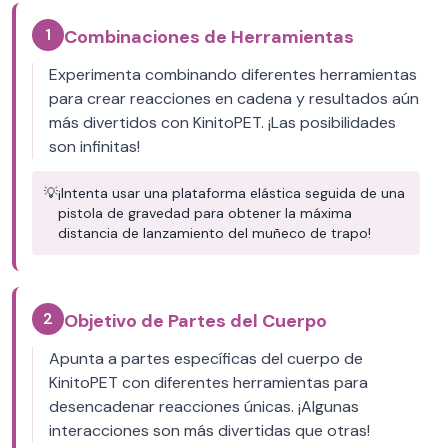
1
Combinaciones de Herramientas
Experimenta combinando diferentes herramientas
para crear reacciones en cadena y resultados aún
más divertidos con KinitoPET. ¡Las posibilidades
son infinitas!
💡
¡Intenta usar una plataforma elástica seguida de una
pistola de gravedad para obtener la máxima
distancia de lanzamiento del muñeco de trapo!
2
Objetivo de Partes del Cuerpo
Apunta a partes específicas del cuerpo de
KinitoPET con diferentes herramientas para
desencadenar reacciones únicas. ¡Algunas
interacciones son más divertidas que otras!