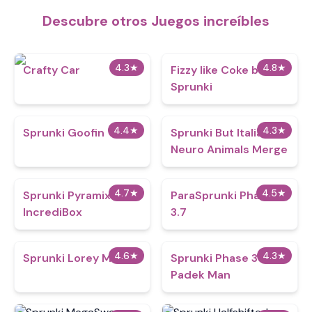
Descubre otros Juegos increíbles
4.3
★
4.8
★
Crafty Car
Fizzy like Coke but
Sprunki
4.4
★
4.3
★
Sprunki Goofin
Sprunki But Italian
Neuro Animals Merge
4.7
★
4.5
★
Sprunki Pyramixed
ParaSprunki Phase
IncrediBox
3.7
4.6
★
4.3
★
Sprunki Lorey Mod
Sprunki Phase 3
Padek Man