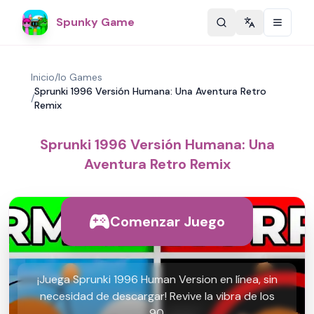
Spunky Game
Change langu
Inicio
/
Io Games
Sprunki 1996 Versión Humana: Una Aventura Retro
/
Remix
Sprunki 1996 Versión Humana: Una
Aventura Retro Remix
Comenzar Juego
¡Juega Sprunki 1996 Human Version en línea, sin
necesidad de descargar! Revive la vibra de los
90.