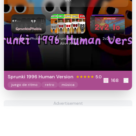
SprunkioPhobia
Sprunki Phase 9
2v2 Io
Alive And
Malediction
Sprunki 1996 Human Version
5.0
168
juego de ritmo
retro
música
Advertisement