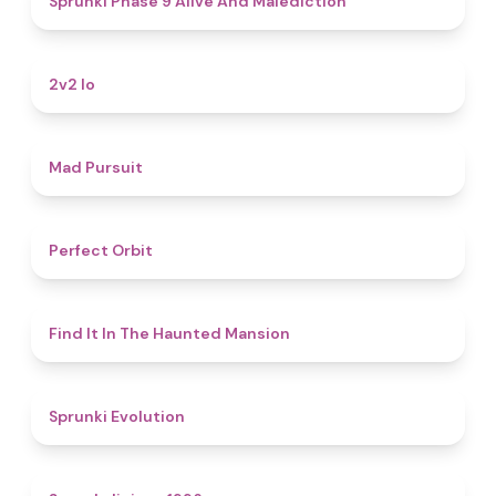
Sprunki Phase 9 Alive And Malediction
4.5
2v2 Io
4.6
Mad Pursuit
4.6
Perfect Orbit
4.7
Find It In The Haunted Mansion
4.7
Sprunki Evolution
4.4