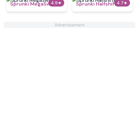
4.9
★
4.7
★
Sprunki MegaSwap
Sprunki Halfshifted
Advertisement