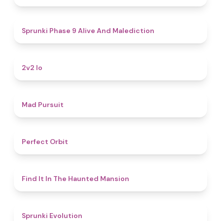
5
Sprunki Phase 9 Alive And Malediction
4.5
2v2 Io
4.6
Mad Pursuit
4.6
Perfect Orbit
4.7
Find It In The Haunted Mansion
4.7
Sprunki Evolution