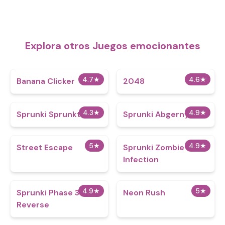
Explora otros Juegos emocionantes
4.7
★
4.6
★
Banana Clicker
2048
4.3
★
4.9
★
Sprunki Sprunktastic
Sprunki Abgerny
5
★
4.9
★
Street Escape
Sprunki Zombie
Infection
4.9
★
5
★
Sprunki Phase 3
Neon Rush
Reverse