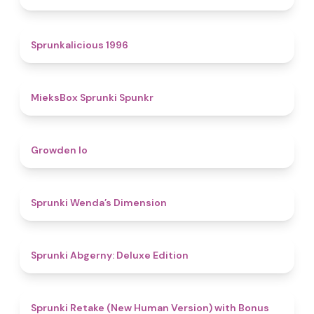
4.4
Sprunkalicious 1996
4.9
MieksBox Sprunki Spunkr
4.8
Growden Io
4.5
Sprunki Wenda’s Dimension
4.9
Sprunki Abgerny: Deluxe Edition
4.5
Sprunki Retake (New Human Version) with Bonus