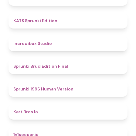
4.8
KATS Sprunki Edition
4.5
Incredibox Studio
4.9
Sprunki Brud Edition Final
5
Sprunki 1996 Human Version
4.4
Kart Bros Io
4.3
1v1soccer.io