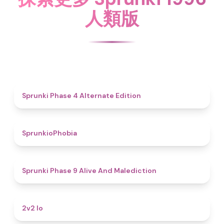
人類版
4.9
Sprunki Phase 4 Alternate Edition
4.7
SprunkioPhobia
5
Sprunki Phase 9 Alive And Malediction
4.5
2v2 Io