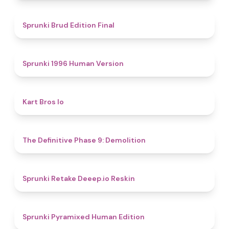
4.9
Sprunki Brud Edition Final
5
Sprunki 1996 Human Version
4.4
Kart Bros Io
4.6
The Definitive Phase 9: Demolition
4.5
Sprunki Retake Deeep.io Reskin
4.9
Sprunki Pyramixed Human Edition