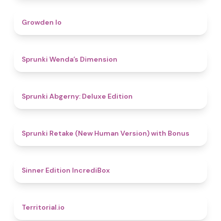
4.8
Growden Io
4.5
Sprunki Wenda’s Dimension
4.9
Sprunki Abgerny: Deluxe Edition
4.5
Sprunki Retake (New Human Version) with Bonus
4.8
Sinner Edition IncrediBox
4.9
Territorial.io