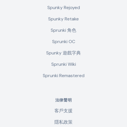
Spunky Rejoyed
Spunky Retake
Sprunki 角色
Sprunki OC
Spunky 遊戲字典
Sprunki Wiki
Sprunki Remastered
法律聲明
客戶支援
隱私政策