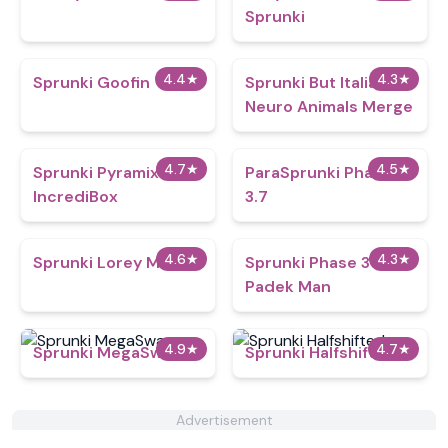
Sprunki
4.4
★
4.3
★
Sprunki Goofin
Sprunki But Italian
Neuro Animals Merge
4.7
★
4.5
★
Sprunki Pyramixed
ParaSprunki Phase
IncrediBox
3.7
4.6
★
4.3
★
Sprunki Lorey Mod
Sprunki Phase 3
Padek Man
4.9
★
4.7
★
Sprunki MegaSwap
Sprunki Halfshifted
Advertisement