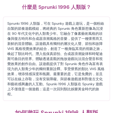
什麼是 Sprunki 1996 人類版？
Sprunki 1996 人類版，可在 Spunky 遊戲上遊玩，是一個粉絲
自製的節奏遊戲模組，將經典的 Sprunki 角色重新想像為沉浸
在 90 年代文化中的人類青少年。它融合了像素藝術風格的頭
像與復古時尚和合成器浪潮風格的音樂，提供了一種懷舊而又
新鮮的混音體驗。該遊戲具有獨特的層次化人聲、節拍和故障
VHS 風格視覺效果的組合，創造了一種身臨其境的視聽之旅，
喚起了類比時代。潛入低保真節拍、合成器浪潮旋律和時髦迪
斯可曲目的世界。體驗透過直觀的拖放遊戲玩法混合聲音和視
覺效果的創作自由。該遊戲提供了對 Sprunki 角色作為富有表
現力的人類青少年的獨特重新詮釋。享受懷舊的類比 VHS 風格
效果，增添情感深度和氛圍。最重要的是，它是免費的，並且
可以在線上存取，沒有安裝障礙。與節奏遊戲迷和對復古文化
和藝術感興趣的人互動。Spunki 1996 人類版在 Spunky 遊戲
上不僅僅是一個遊戲；這是一次回到類比娛樂黃金時代的旅
程。
如何遊玩 Sprunki 1996 人類版