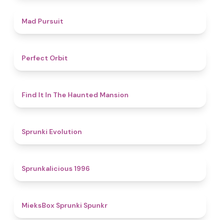
4.6
Mad Pursuit
4.6
Perfect Orbit
4.7
Find It In The Haunted Mansion
4.7
Sprunki Evolution
4.4
Sprunkalicious 1996
4.9
MieksBox Sprunki Spunkr