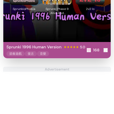
SprunkioPhobia
Sprunki Phase 9
2v2 Io
Alive And
Malediction
Sprunki 1996 Human Version
5.0
168
節奏遊戲
復古
音樂
Advertisement