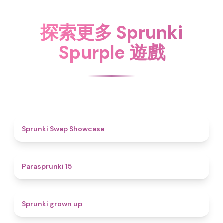
探索更多 Sprunki
Spurple 遊戲
4.6
Sprunki Swap Showcase
5
Parasprunki 15
4.4
Sprunki grown up