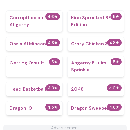
4.6
★
5
★
Corruptbox but
Kino Sprunked BE
Abgerny
Edition
4.8
★
4.8
★
Oasis AI Minecraft
Crazy Chicken 3D
5
★
5
★
Getting Over It
Abgerny But its
Sprinkle
4.3
★
4.6
★
Head Basketball
2048
4.5
★
4.8
★
Dragon IO
Dragon Sweeper
Advertisement