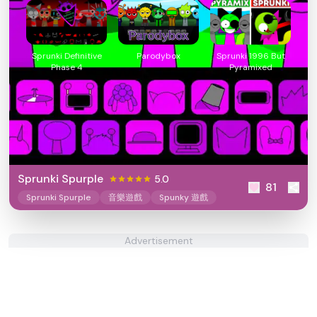
Sprunki Definitive
Parodybox
Sprunki 1996 But
Phase 4
Pyramixed
Sprunki Spurple
5.0
81
Sprunki Spurple
音樂遊戲
Spunky 遊戲
Advertisement