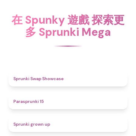
在 Spunky 遊戲 探索更
多 Sprunki Mega
4.6
Sprunki Swap Showcase
5
Parasprunki 15
4.4
Sprunki grown up