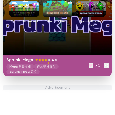
Sprunki Pyramixed
Rumble Rush
Sprunki Phase 6
Alive
Sprunki Mega
4.5
70
Mega 音樂模組
創意聲音混合
Sprunki Mega 節拍
Advertisement