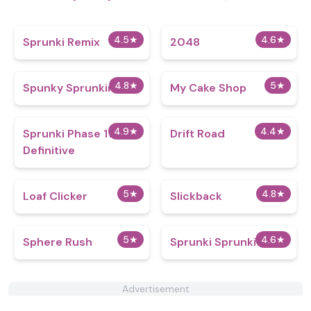
4.5
★
4.6
★
Sprunki Remix
2048
4.8
★
5
★
Spunky Sprunkin
My Cake Shop
4.9
★
4.4
★
Sprunki Phase 11
Drift Road
Definitive
5
★
4.8
★
Loaf Clicker
Slickback
5
★
4.6
★
Sphere Rush
Sprunki Sprunkier
Advertisement