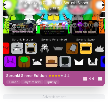
在 Spunky 遊戲 上在線玩 Sprunki Sinner
Edition，無需下載！
Sprunki Murder
Sprunki Pyramixed
Sprunki Swap
Drones
Showcase
Sprunki Sinner Edition
4.4
64
Sinner
Rhythm 遊戲
Spunky
Advertisement