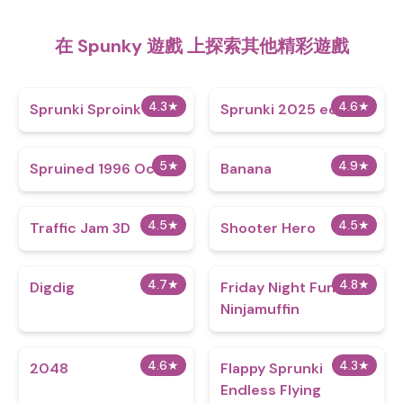
在 Spunky 遊戲 上探索其他精彩遊戲
4.3
★
4.6
★
Sprunki Sproink
Sprunki 2025 edition
5
★
4.9
★
Spruined 1996 Ocs​
Banana
4.5
★
4.5
★
Traffic Jam 3D
Shooter Hero
4.7
★
4.8
★
Digdig
Friday Night Funkin
Ninjamuffin
4.6
★
4.3
★
2048
Flappy Sprunki
Endless Flying