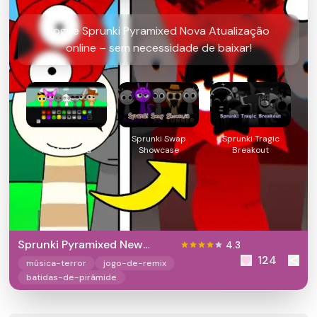
Jogue Sprunki Pyramixed Nova Atualização
online – sem necessidade de baixar!
Sprunki Sky Realm
Sprunki Swap
Sprunki Tragic
ReMastered
Showcase
Breakout
Sprunki Pyramixed New
4.3
124
Update
música-terror
jogo-de-remix
batidas-de-pirâmide