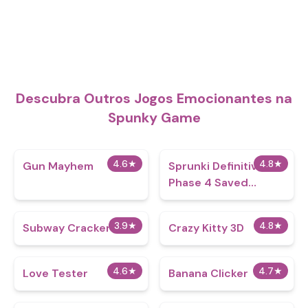
Descubra Outros Jogos Emocionantes na
Spunky Game
4.6
★
4.8
★
Gun Mayhem
Sprunki Definitive
Phase 4 Saved
Archive
3.9
★
4.8
★
Subway Crackers
Crazy Kitty 3D
4.6
★
4.7
★
Love Tester
Banana Clicker