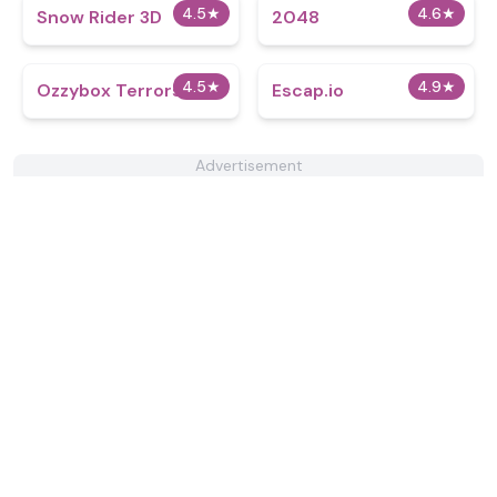
4.5
★
4.6
★
Snow Rider 3D
2048
4.5
★
4.9
★
Ozzybox Terrors
Escap.io
Advertisement