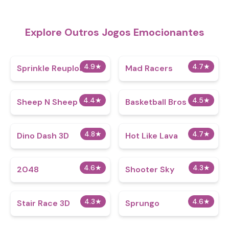
Explore Outros Jogos Emocionantes
4.9
★
4.7
★
Sprinkle Reupload
Mad Racers
4.4
★
4.5
★
Sheep N Sheep
Basketball Bros
4.8
★
4.7
★
Dino Dash 3D
Hot Like Lava
4.6
★
4.3
★
2048
Shooter Sky
4.3
★
4.6
★
Stair Race 3D
Sprungo