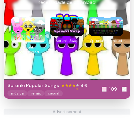
necessidade de download!
Sprunki Swap
Sprunki Pyramixed
Sprunki
Remastered
Sprunki Popular Songs
4.6
109
música
remix
casual
Advertisement