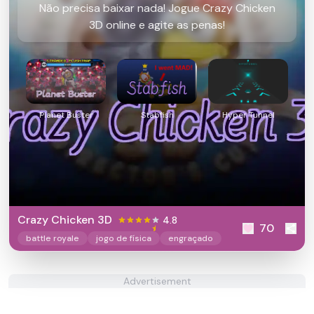
Não precisa baixar nada! Jogue Crazy Chicken
3D online e agite as penas!
Planet Buster
Stabfish
Hyper Tunnel
Crazy Chicken 3D
4.8
70
battle royale
jogo de física
engraçado
Advertisement