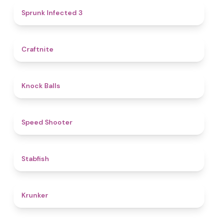
4.6
Sprunk Infected 3
4.4
Craftnite
4.8
Knock Balls
4.7
Speed Shooter
4.7
Stabfish
4.6
Krunker