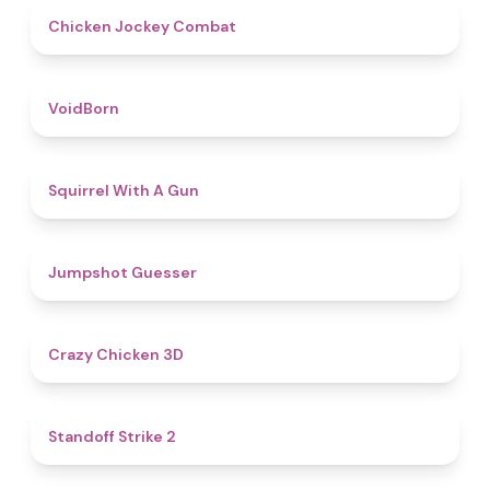
4.8
Chicken Jockey Combat
4.6
VoidBorn
4.5
Squirrel With A Gun
4.8
Jumpshot Guesser
4.8
Crazy Chicken 3D
5
Standoff Strike 2