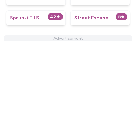
4.3
★
5
★
Sprunki T.I.S
Street Escape
Advertisement