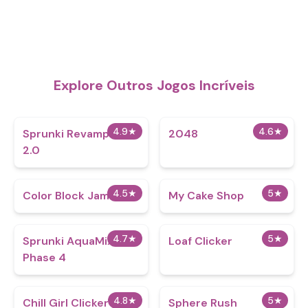
Explore Outros Jogos Incríveis
4.9
★
4.6
★
Sprunki Revamped
2048
2.0
4.5
★
5
★
Color Block Jam
My Cake Shop
4.7
★
5
★
Sprunki AquaMix
Loaf Clicker
Phase 4
4.8
★
5
★
Chill Girl Clicker
Sphere Rush