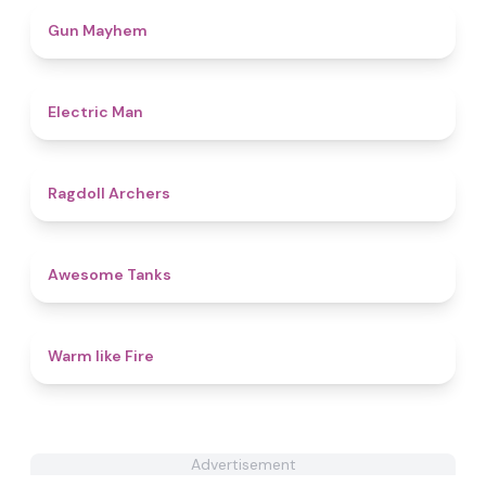
4.6
Gun Mayhem
4.7
Electric Man
4.5
Ragdoll Archers
4.6
Awesome Tanks
4.4
Warm like Fire
Advertisement