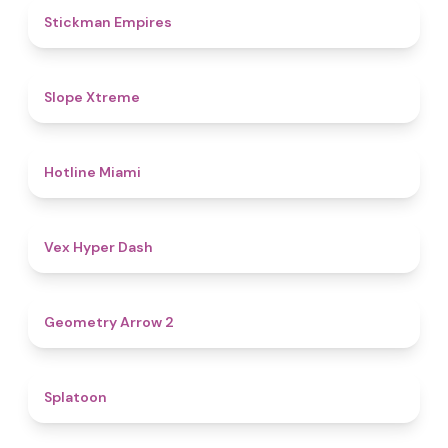
4.5
Stickman Empires
4.6
Slope Xtreme
4.7
Hotline Miami
4.5
Vex Hyper Dash
4.4
Geometry Arrow 2
4.6
Splatoon