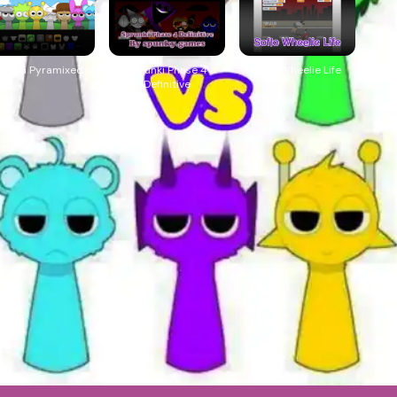
prunki Pyramixed
Sprunki Phase 4
Soflo Wheelie Life
Definitive