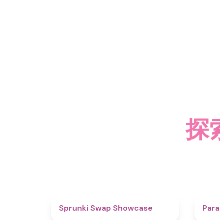
探索
4.6
Sprunki Swap Showcase
Para