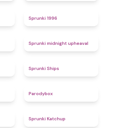
4.7
5
Sprunki 1996
4.3
4.9
Sprunki midnight upheaval
4.4
4.3
Sprunki Ships
4.3
4.3
Parodybox
4.5
4
Sprunki Katchup