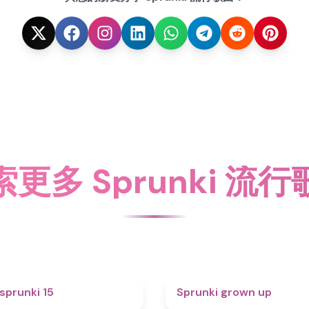
更多 Sprunki 流
5
sprunki 15
Sprunki grown up