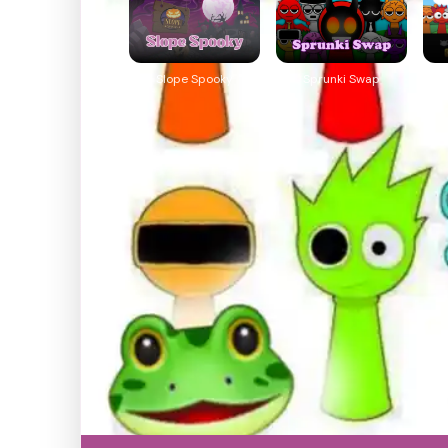
Slope Spooky
Sprunki Swap
S