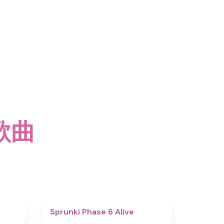
行歌曲
4.4
4.8
Sprunki Phase 6 Alive