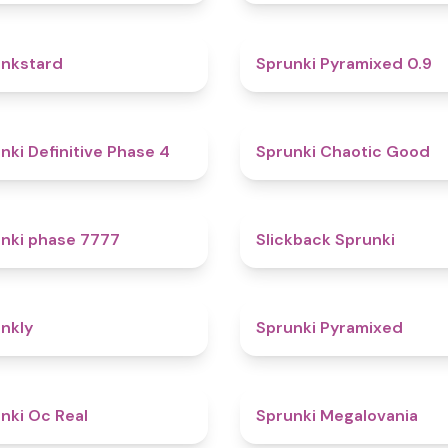
4.6
nkstard
Sprunki Pyramixed 0.9
4.7
nki Definitive Phase 4
Sprunki Chaotic Good
5
nki phase 7777
Slickback Sprunki
4.7
nkly
Sprunki Pyramixed
4.5
nki Oc Real
Sprunki Megalovania