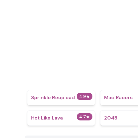
4.9
★
Sprinkle Reupload
Mad Racers
4.7
★
Hot Like Lava
2048