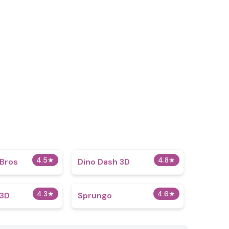
4.5
★
4.8
★
 Bros
Dino Dash 3D
4.3
★
4.6
★
 3D
Sprungo