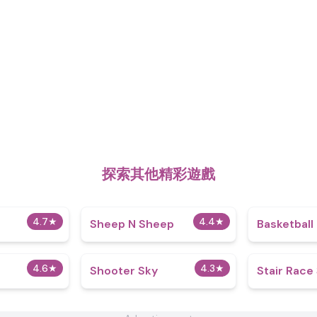
探索其他精彩遊戲
4.7
★
4.4
★
Sheep N Sheep
Basketball
4.6
★
4.3
★
Shooter Sky
Stair Race