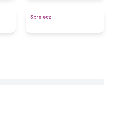
4.9
4.8
Sprejecz