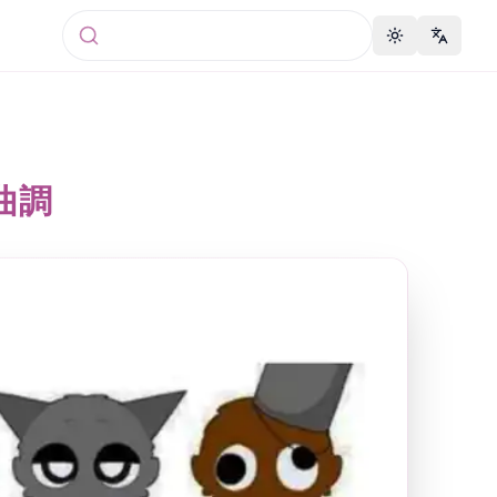
Toggle theme
Change 
曲調