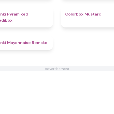
4.7
nki Pyramixed
Colorbox Mustard
ediBox
4.6
nki Mayonnaise Remake
Advertisement