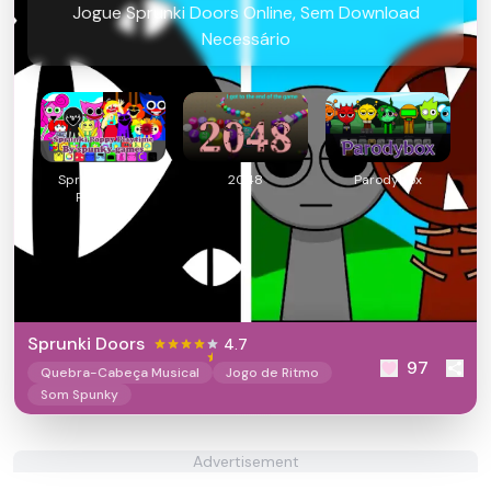
Jogue Sprunki Doors Online, Sem Download
Necessário
Sprunki Poppy
2048
Parodybox
Playtime
Sprunki Doors
4.7
97
Quebra-Cabeça Musical
Jogo de Ritmo
Som Spunky
Advertisement