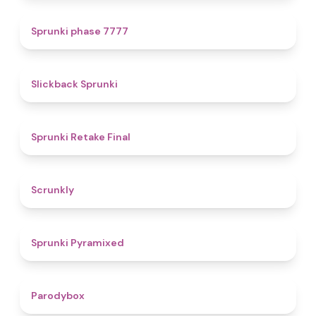
5
Sprunki phase 7777
4.4
Slickback Sprunki
4.8
Sprunki Retake Final
4.7
Scrunkly
4.3
Sprunki Pyramixed
4.3
Parodybox