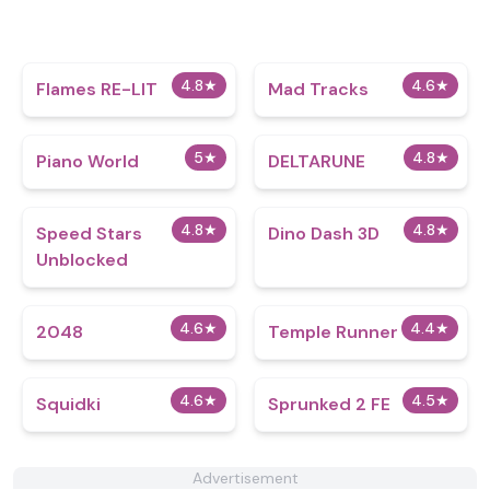
4.8
★
4.6
★
Flames RE-LIT
Mad Tracks
5
★
4.8
★
Piano World
DELTARUNE
4.8
★
4.8
★
Speed Stars
Dino Dash 3D
Unblocked
4.6
★
4.4
★
2048
Temple Runner
4.6
★
4.5
★
Squidki
Sprunked 2 FE
Advertisement