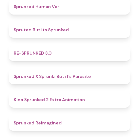
4.8
Sprunked Human Ver
4.4
Spruted But its Sprunked
4.9
RE-SPRUNKED 3.0
4.6
Sprunked X Sprunki But it’s Parasite
4.8
Kino Sprunked 2 Extra Animation
4.9
Sprunked Reimagined