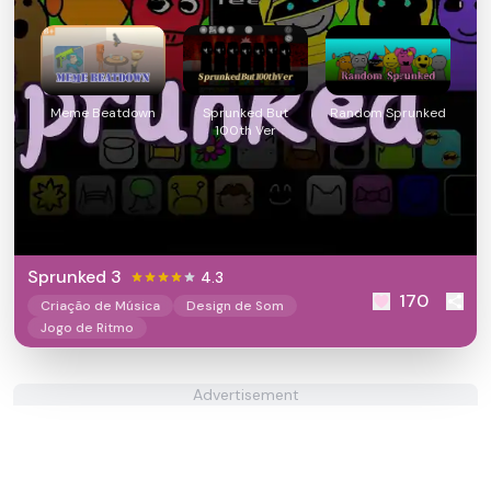
Meme Beatdown
Sprunked But
Random Sprunked
100th Ver
Sprunked 3
4.3
170
Criação de Música
Design de Som
Jogo de Ritmo
Advertisement