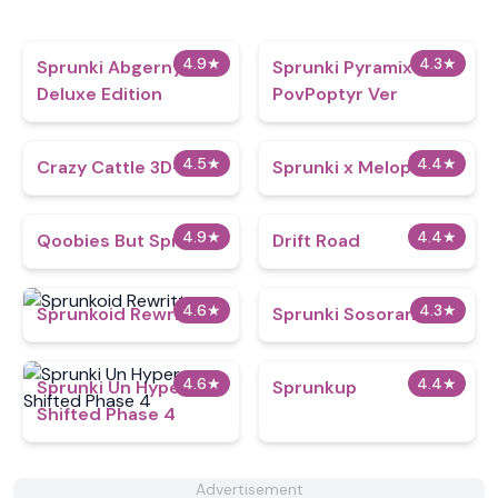
4.9
★
4.3
★
Sprunki Abgerny:
Sprunki Pyramix
Deluxe Edition
PovPoptyr Ver
4.5
★
4.4
★
Crazy Cattle 3D+
Sprunki x Melophobia
4.9
★
4.4
★
Qoobies But Sprunki
Drift Road
4.6
★
4.3
★
Sprunkoid Rewritten
Sprunki Sosoranki
4.6
★
4.4
★
Sprunki Un Hyper
Sprunkup
Shifted Phase 4
Advertisement