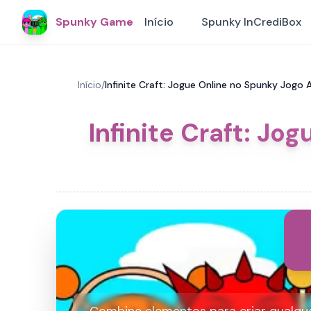
Spunky Game
Início
Spunky InCrediBox
Início
/
Infinite Craft: Jogue Online no Spunky Jogo A
Infinite Craft: Jo