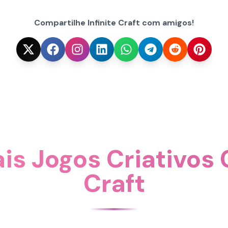
Compartilhe Infinite Craft com amigos!
s Jogos Criativos 
Craft