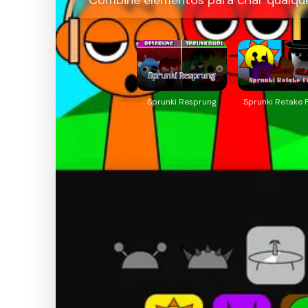
Combine elementos para criar qualque
Sprunki Resprung
Sprunki Retake F