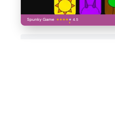
Spunky Game
4.5