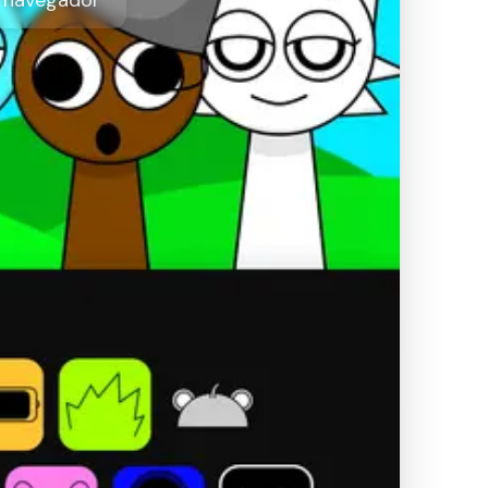
o navegador