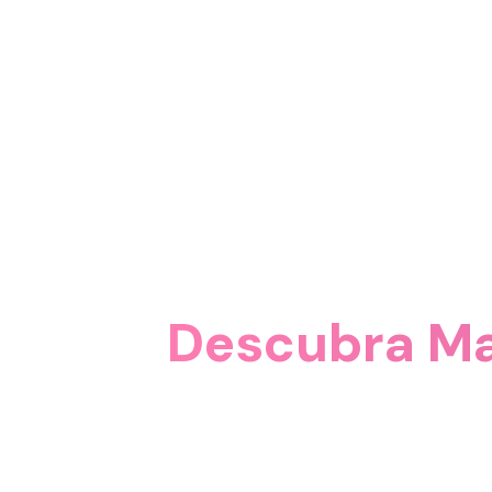
Descubra Mai