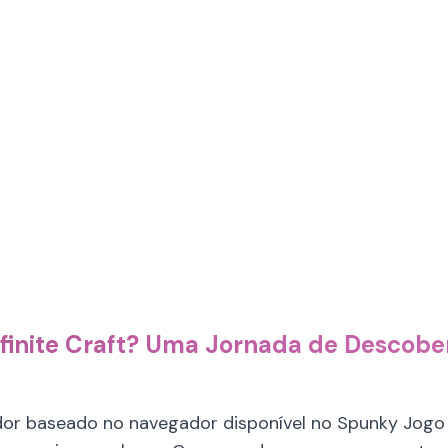
nfinite Craft? Uma Jornada de Descobert
vador baseado no navegador disponível no Spunky Jogo