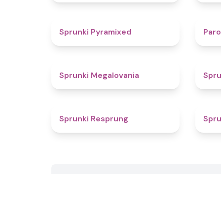
4.3
Sprunki Pyramixed
Par
4.5
Sprunki Megalovania
Spru
4.7
Sprunki Resprung
Spru