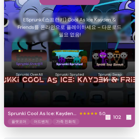
ESprunki(스프런키) Cool As Ice Kayden &
Friends를 온라인으로 플레이하세요 – 다운로드
필요 없음!
Sprunki OverAll
Sprunki Spruted
Sprunki Swap
Showcase
Sprunki Cool As Ice: Kayden
5.0
102
& Friends
플랫포머
어드벤처
가족 친화적