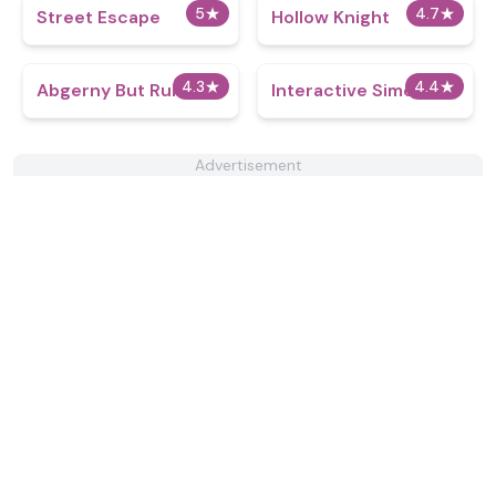
5
★
4.7
★
Street Escape
Hollow Knight
4.3
★
4.4
★
Abgerny But Ruined
Interactive Simon
Advertisement