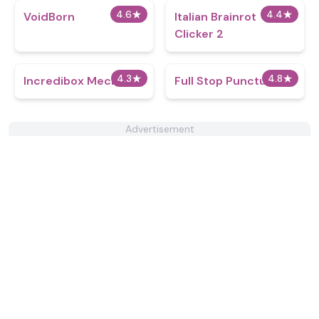
4.6
★
4.4
★
VoidBorn
Italian Brainrot
Clicker 2
4.3
★
4.8
★
Incredibox Mechanic
Full Stop Punctuation
Advertisement