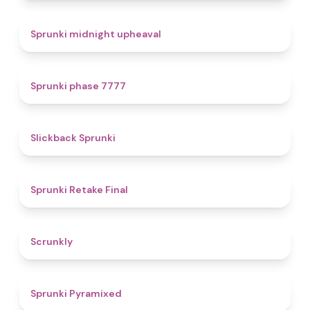
4.9
Sprunki midnight upheaval
5
Sprunki phase 7777
4.4
Slickback Sprunki
4.8
Sprunki Retake Final
4.7
Scrunkly
4.3
Sprunki Pyramixed