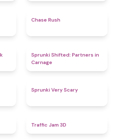
4.8
5
Chase Rush
4.6
4.8
lk
Sprunki Shifted: Partners in
Carnage
4.5
4.5
Sprunki Very Scary
5
4.5
Traffic Jam 3D