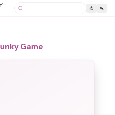
 ゲー
Toggle theme
Change 
ky Game