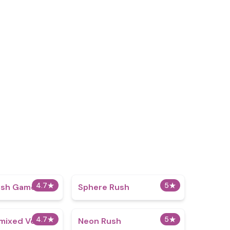
4.7
★
5
★
lash Games
Sphere Rush
4.7
★
5
★
mixed Version
Neon Rush