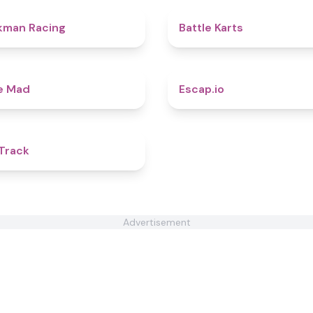
4.8
kman Racing
Battle Karts
4.7
e Mad
Escap.io
5
Track
Advertisement