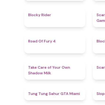
4.5
Blocky Rider
Scar
Gam
4.5
Road Of Fury 4
Bloc
4.5
Take Care of Your Own
Scar
Shadow Milk
4.5
Tung Tung Sahur GTA Miami
​​Sl