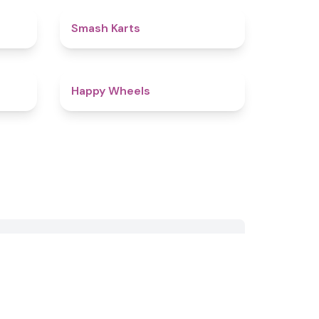
4.9
4.8
Smash Karts
4.9
4.5
Happy Wheels