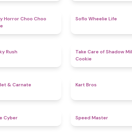
4.6
y Horror Choo Choo
Soflo Wheelie Life
e
4.7
ky Rush
Take Care of Shadow Mi
Cookie
5
let & Carnate
Kart Bros
4.8
ope Cyber
​​Speed Master