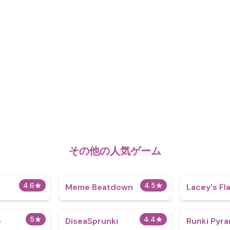
その他の人気ゲーム
4.6
★
4.5
★
Meme Beatdown
Lacey's F
5
★
4.4
★
e
DiseaSprunki
Runki Pyra