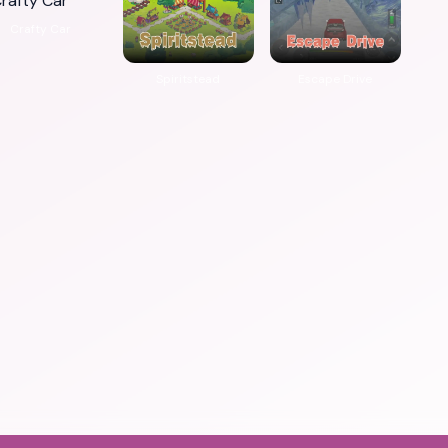
Crafty Car
Spiritstead
Escape Drive