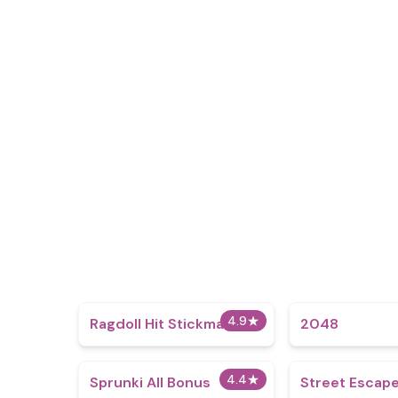
4.9
★
Ragdoll Hit Stickman
2048
4.4
★
Sprunki All Bonus
Street Escap