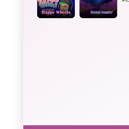
Happy Wheels
​​Speed Master