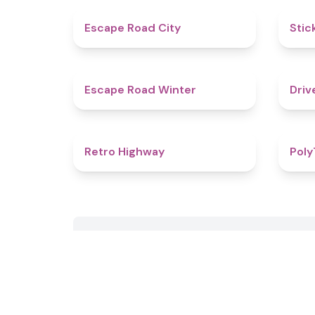
4.7
Escape Road City
Stic
4.4
Escape Road Winter
Driv
4.7
Retro Highway
Poly