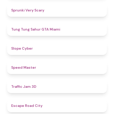
4.5
Sprunki Very Scary
4.5
Tung Tung Sahur GTA Miami
4.8
​​Slope Cyber
5
​​Speed Master
4.5
Traffic Jam 3D
4.7
Escape Road City