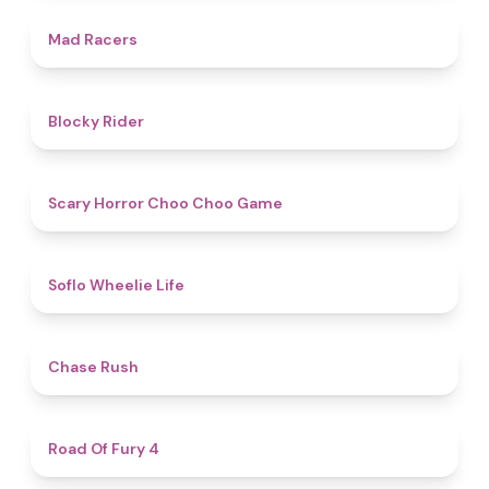
4.7
Mad Racers
4.5
Blocky Rider
4.6
Scary Horror Choo Choo Game
4.8
Soflo Wheelie Life
5
Chase Rush
4.5
Road Of Fury 4