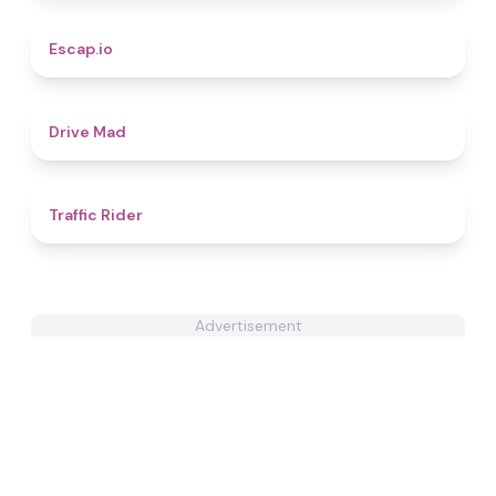
4.9
Escap.io
4.7
Drive Mad
4.3
Traffic Rider
Advertisement