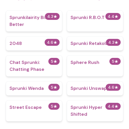
4.3
★
4.4
★
Sprunkilairity Bit
Sprunki R.B.O.T
Better
4.6
★
4.3
★
2048
Sprunki Retakolality
5
★
5
★
Chat Sprunki:
Sphere Rush
Chatting Phase
5
★
4.6
★
Sprunki Wenda
Sprunki Unswapped
5
★
4.4
★
Street Escape
Sprunki Hyper
Shifted