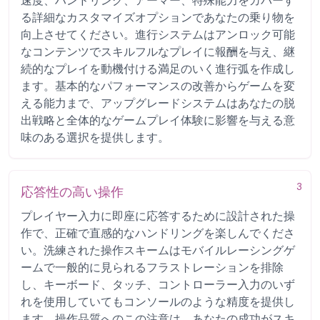
速度、ハンドリング、アーマー、特殊能力をカバーす
る詳細なカスタマイズオプションであなたの乗り物を
向上させてください。進行システムはアンロック可能
なコンテンツでスキルフルなプレイに報酬を与え、継
続的なプレイを動機付ける満足のいく進行弧を作成し
ます。基本的なパフォーマンスの改善からゲームを変
える能力まで、アップグレードシステムはあなたの脱
出戦略と全体的なゲームプレイ体験に影響を与える意
味のある選択を提供します。
3
応答性の高い操作
プレイヤー入力に即座に応答するために設計された操
作で、正確で直感的なハンドリングを楽しんでくださ
い。洗練された操作スキームはモバイルレーシングゲ
ームで一般的に見られるフラストレーションを排除
し、キーボード、タッチ、コントローラー入力のいず
れを使用していてもコンソールのような精度を提供し
ます。操作品質へのこの注意は、あなたの成功がスキ