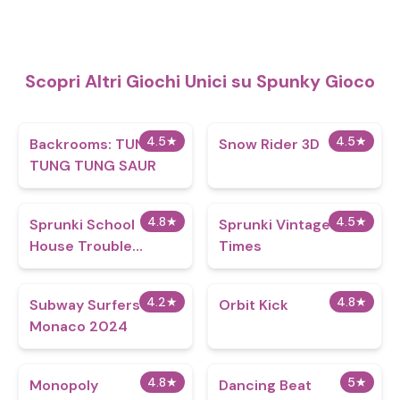
Scopri Altri Giochi Unici su Spunky Gioco
4.5
★
4.5
★
Backrooms: TUNG
Snow Rider 3D
TUNG TUNG SAUR
4.8
★
4.5
★
Sprunki School
Sprunki Vintage
House Trouble
Times
Babies 2.0
4.2
★
4.8
★
Subway Surfers
Orbit Kick
Monaco 2024
4.8
★
5
★
Monopoly
Dancing Beat