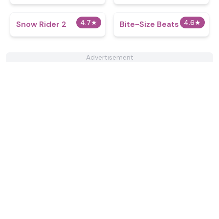
4.7
★
4.6
★
Snow Rider 2
Bite-Size Beats
Advertisement