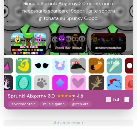
Gioca a Sprunki Abgerny 3.0 online, non è
necessario scaricare! Scopri l'arte sonora
glitchata su Spunky Gioco.
Sprunki Swap
Sprunki Brud
Sprunki Remix
Showcase
Edition Final
Sprunki Abgerny 3.0
4.8
54
sperimentale
music game
glitch art
Advertisement