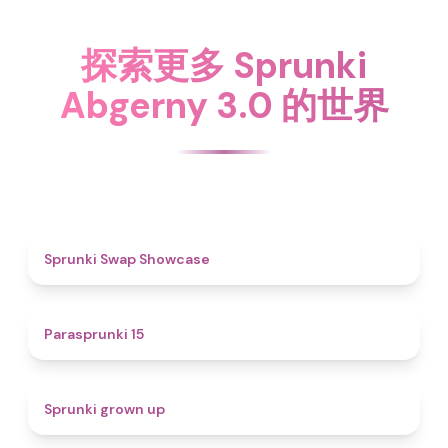
探索更多 Sprunki
Abgerny 3.0 的世界
4.6
Sprunki Swap Showcase
5
Parasprunki 15
4.4
Sprunki grown up