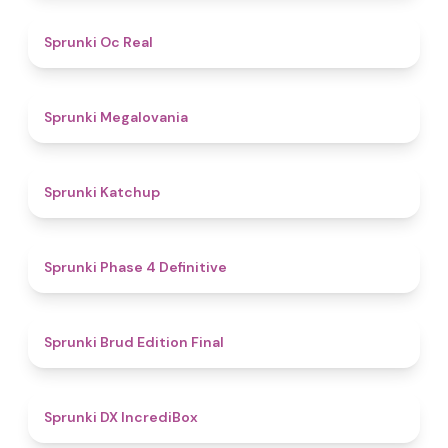
4.5
Sprunki Oc Real
4.5
Sprunki Megalovania
4
Sprunki Katchup
4.6
Sprunki Phase 4 Definitive
4.9
Sprunki Brud Edition Final
4.7
Sprunki DX IncrediBox