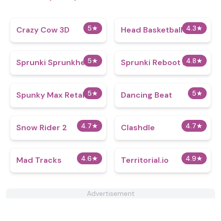
5
★
4.3
★
Crazy Cow 3D
Head Basketball
5
★
4.8
★
Sprunki Sprunkhead
Sprunki Reboot 2
5
★
5
★
Spunky Max Retake
Dancing Beat
4.7
★
4.7
★
Snow Rider 2
Clashdle
4.6
★
4.9
★
Mad Tracks
Territorial.io
Advertisement