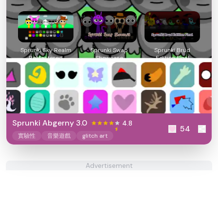
Sprunki Sky Realm
Sprunki Swap
Sprunki Brud
ReMastered
Showcase
Edition Final
Sprunki Abgerny 3.0
4.8
54
實驗性
音樂遊戲
glitch art
Advertisement