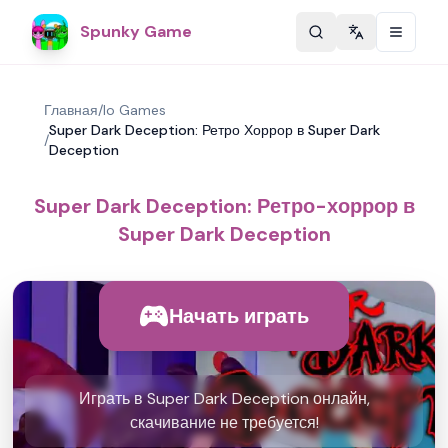
Spunky Game
Change langu
Главная
/
Io Games
Super Dark Deception: Ретро Хоррор в Super Dark
/
Deception
Super Dark Deception: Ретро-хоррор в
Super Dark Deception
Начать играть
Играть в Super Dark Deception онлайн,
скачивание не требуется!