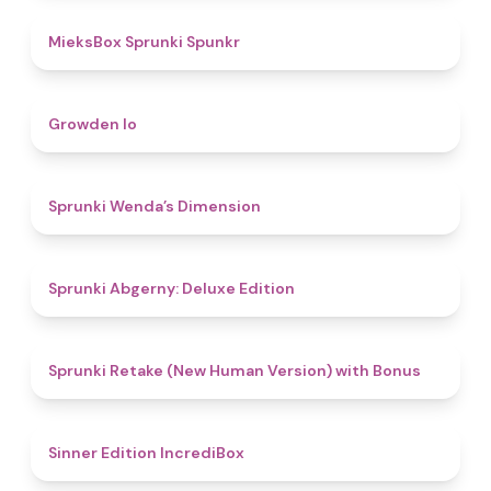
4.9
MieksBox Sprunki Spunkr
4.8
Growden Io
4.5
Sprunki Wenda’s Dimension
4.9
Sprunki Abgerny: Deluxe Edition
4.5
Sprunki Retake (New Human Version) with Bonus
4.8
Sinner Edition IncrediBox