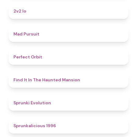
4.5
2v2 Io
4.6
Mad Pursuit
4.6
Perfect Orbit
4.7
Find It In The Haunted Mansion
4.7
Sprunki Evolution
4.4
Sprunkalicious 1996