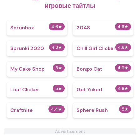
игровые тайтлы
4.6
★
4.6
★
Sprunbox
2048
4.3
★
4.8
★
Sprunki 2020
Chill Girl Clicker
5
★
4.6
★
My Cake Shop
Bongo Cat
5
★
4.8
★
Loaf Clicker
Get Yoked
4.4
★
5
★
Craftnite
Sphere Rush
Advertisement