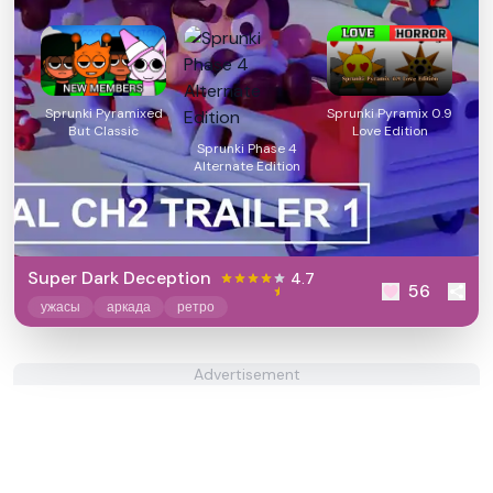
Sprunki Pyramixed
Sprunki Pyramix 0.9
But Classic
Love Edition
Sprunki Phase 4
Alternate Edition
Super Dark Deception
4.7
56
ужасы
аркада
ретро
Advertisement