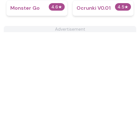
4.6
★
4.5
★
Monster Go
Ocrunki V0.01
Advertisement