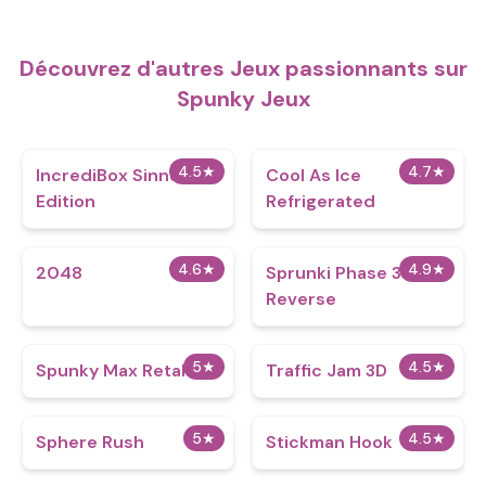
Découvrez d'autres Jeux passionnants sur
Spunky Jeux
4.5
★
4.7
★
IncrediBox Sinner
Cool As Ice
Edition
Refrigerated
4.6
★
4.9
★
2048
Sprunki Phase 3
Reverse
5
★
4.5
★
Spunky Max Retake
Traffic Jam 3D
5
★
4.5
★
Sphere Rush
Stickman Hook