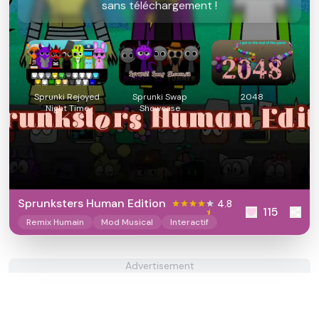
sans téléchargement !
Sprunki Rejoyed
Sprunki Swap
2048
Night Time
Showcase
Sprunksters Human Edition
4.8
115
Remix Humain
Mod Musical
Interactif
Advertisement