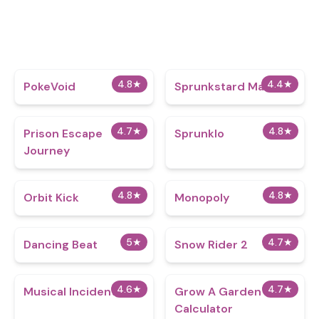
4.8
★
4.4
★
PokeVoid​
Sprunkstard Mard
4.7
★
4.8
★
Prison Escape
Sprunklo
Journey
4.8
★
4.8
★
Orbit Kick
Monopoly
5
★
4.7
★
Dancing Beat
Snow Rider 2
4.6
★
4.7
★
Musical Incidents
Grow A Garden
Calculator​