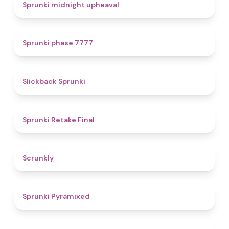
4.9
Sprunki midnight upheaval
5
Sprunki phase 7777
4.4
Slickback Sprunki
4.8
Sprunki Retake Final
4.7
Scrunkly
4.3
Sprunki Pyramixed