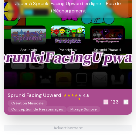
Jouer à Sprunki Facing Upward en ligne - Pas de
téléchargement
Sprunmin
Parodybox
Sprunki Phase 4
Definitive
Sprunki Facing Upward
4.6
123
Création Musicale
Conception de Personnages
Mixage Sonore
Advertisement