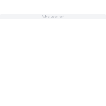
Advertisement