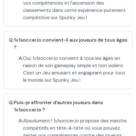
vos compétences et l'ascension des
classements dans cette expérience purement
compétitive sur Spunky Jeu !
Q:
1v1soccer.io convient-il aux joueurs de tous âges
?
A:
Oui, 1v1soccer.io convient à tous les âges en
raison de son gameplay simple et non violent.
C'est un Jeu amusant et engageant pour tout
le monde sur Spunky Jeu !
Q:
Puis-je affronter d'autres joueurs dans
1v1soccer.io ?
A:
Absolument ! 1v1soccer.io propose des matchs
compétitifs en tête-à-tête où vous pouvez
tester vos compétences contre des joueurs