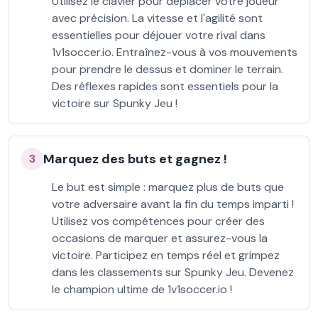
Utilisez le clavier pour déplacer votre joueur
avec précision. La vitesse et l'agilité sont
essentielles pour déjouer votre rival dans
1v1soccer.io. Entraînez-vous à vos mouvements
pour prendre le dessus et dominer le terrain.
Des réflexes rapides sont essentiels pour la
victoire sur Spunky Jeu !
Marquez des buts et gagnez !
3
Le but est simple : marquez plus de buts que
votre adversaire avant la fin du temps imparti !
Utilisez vos compétences pour créer des
occasions de marquer et assurez-vous la
victoire. Participez en temps réel et grimpez
dans les classements sur Spunky Jeu. Devenez
le champion ultime de 1v1soccer.io !