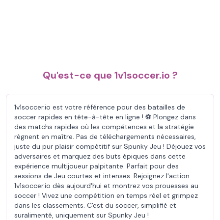
Qu'est-ce que 1v1soccer.io ?
1v1soccer.io est votre référence pour des batailles de
soccer rapides en tête-à-tête en ligne ! ⚽️ Plongez dans
des matchs rapides où les compétences et la stratégie
règnent en maître. Pas de téléchargements nécessaires,
juste du pur plaisir compétitif sur Spunky Jeu ! Déjouez vos
adversaires et marquez des buts épiques dans cette
expérience multijoueur palpitante. Parfait pour des
sessions de Jeu courtes et intenses. Rejoignez l'action
1v1soccer.io dès aujourd'hui et montrez vos prouesses au
soccer ! Vivez une compétition en temps réel et grimpez
dans les classements. C'est du soccer, simplifié et
suralimenté, uniquement sur Spunky Jeu !