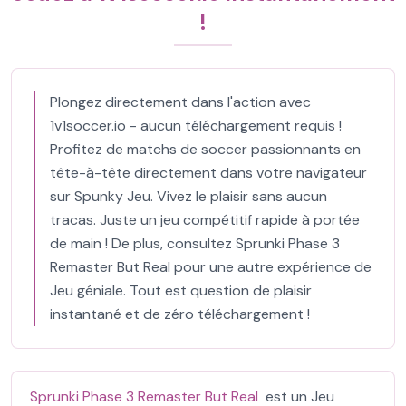
!
Plongez directement dans l'action avec
1v1soccer.io - aucun téléchargement requis !
Profitez de matchs de soccer passionnants en
tête-à-tête directement dans votre navigateur
sur Spunky Jeu. Vivez le plaisir sans aucun
tracas. Juste un jeu compétitif rapide à portée
de main ! De plus, consultez Sprunki Phase 3
Remaster But Real pour une autre expérience de
Jeu géniale. Tout est question de plaisir
instantané et de zéro téléchargement !
Sprunki Phase 3 Remaster But Real
est un Jeu