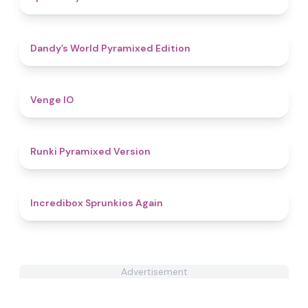
4.3
Dandy’s World Pyramixed Edition
4.8
Venge IO
4.7
Runki Pyramixed Version
5
Incredibox Sprunkios Again
Advertisement