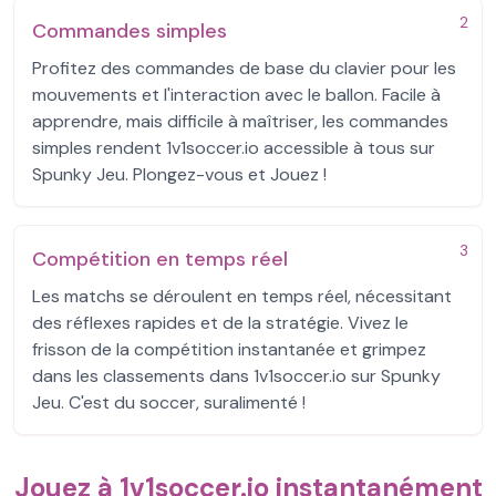
2
Commandes simples
Profitez des commandes de base du clavier pour les
mouvements et l'interaction avec le ballon. Facile à
apprendre, mais difficile à maîtriser, les commandes
simples rendent 1v1soccer.io accessible à tous sur
Spunky Jeu. Plongez-vous et Jouez !
3
Compétition en temps réel
Les matchs se déroulent en temps réel, nécessitant
des réflexes rapides et de la stratégie. Vivez le
frisson de la compétition instantanée et grimpez
dans les classements dans 1v1soccer.io sur Spunky
Jeu. C'est du soccer, suralimenté !
Jouez à 1v1soccer.io instantanément