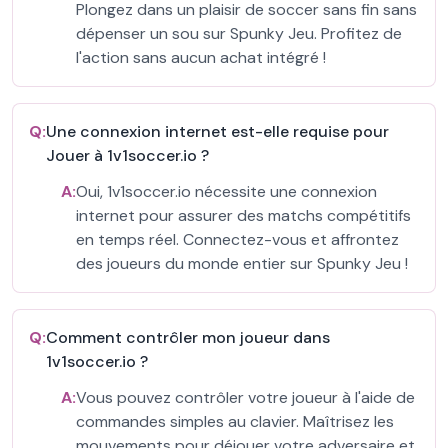
Plongez dans un plaisir de soccer sans fin sans
dépenser un sou sur Spunky Jeu. Profitez de
l'action sans aucun achat intégré !
Q:
Une connexion internet est-elle requise pour
Jouer à 1v1soccer.io ?
A:
Oui, 1v1soccer.io nécessite une connexion
internet pour assurer des matchs compétitifs
en temps réel. Connectez-vous et affrontez
des joueurs du monde entier sur Spunky Jeu !
Q:
Comment contrôler mon joueur dans
1v1soccer.io ?
A:
Vous pouvez contrôler votre joueur à l'aide de
commandes simples au clavier. Maîtrisez les
mouvements pour déjouer votre adversaire et