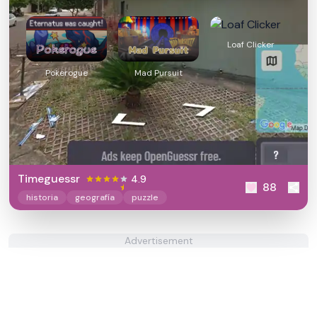
Loaf Clicker
Pokerogue
Mad Pursuit
Timeguessr
4.9
88
historia
geografía
puzzle
Advertisement