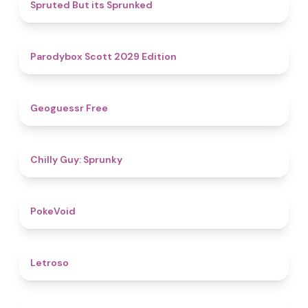
4.4
Spruted But its Sprunked
4.8
Parodybox Scott 2029 Edition
4.5
Geoguessr Free
4.8
Chilly Guy: Sprunky
4.8
PokeVoid​
4.5
Letroso