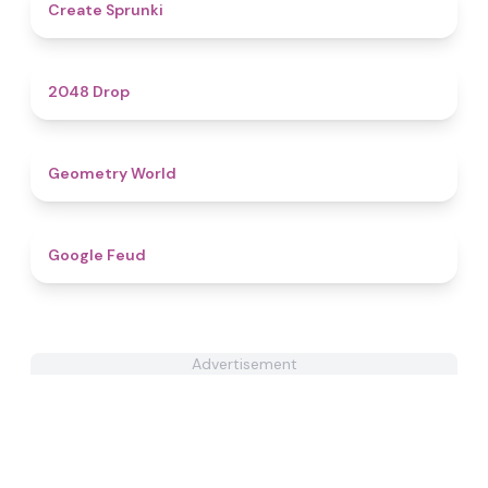
4.8
Create Sprunki​
4.9
2048 Drop
4.9
Geometry World
4.8
Google Feud
Advertisement