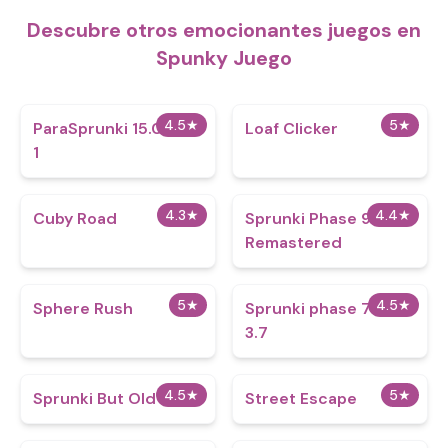
Descubre otros emocionantes juegos en
Spunky Juego
4.5
★
5
★
ParaSprunki 15.0 Part
Loaf Clicker
1
4.3
★
4.4
★
Cuby Road
Sprunki Phase 9:
Remastered
5
★
4.5
★
Sphere Rush
Sprunki phase 777
3.7
4.5
★
5
★
Sprunki But Old
Street Escape