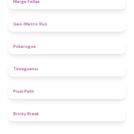
4.4
Merge Fellas
4.5
Geo-Metric Run
4.8
Pokerogue
4.9
Timeguessr
5
Pixel Path
4.7
Bricky Break