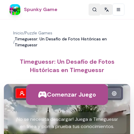
Spunky Game
Change langu
Inicio
/
Puzzle Games
Timeguessr: Un Desafío de Fotos Históricas en
/
Timeguessr
Timeguessr: Un Desafío de Fotos
Históricas en Timeguessr
Comenzar Juego
¡No se necesita descargar! Juega a Timeguessr
en línea y pon a prueba tus conocimientos.