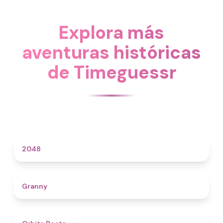
Explora más
aventuras históricas
de Timeguessr
4.6
2048
4.3
Granny
4.5