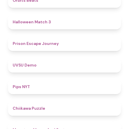
Orbits Beats
4.6
Halloween Match 3
4.7
Prison Escape Journey
4.8
UVSU Demo
5
Pips NYT
4.6
Chiikawa Puzzle
5