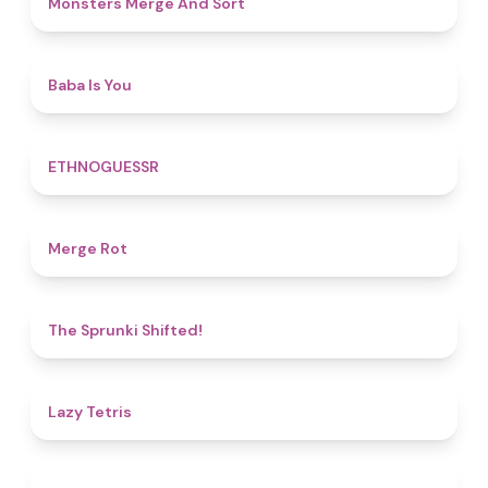
Monsters Merge And Sort
4.5
Baba Is You
4.9
ETHNOGUESSR
4.9
Merge Rot
4.9
The Sprunki Shifted!
4.8
Lazy Tetris