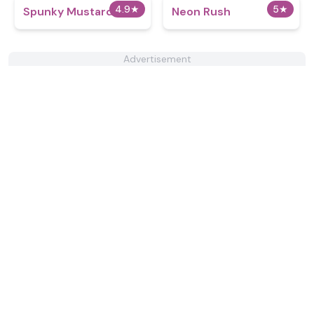
4.9
★
5
★
Spunky Mustard
Neon Rush
Advertisement