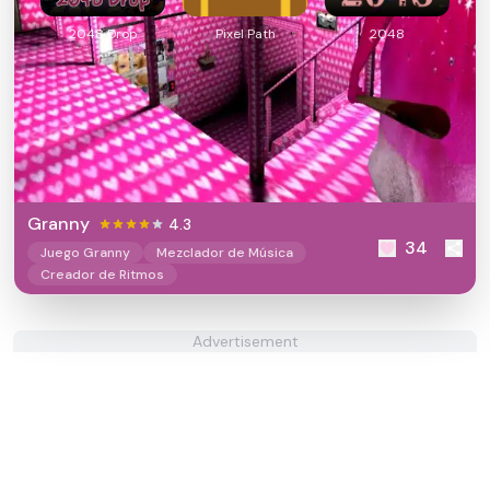
2048 Drop
Pixel Path
2048
Granny
4.3
34
Juego Granny
Mezclador de Música
Creador de Ritmos
Advertisement