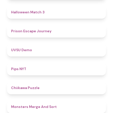
4.6
Halloween Match 3
4.7
Prison Escape Journey
4.8
UVSU Demo
5
Pips NYT
4.6
Chiikawa Puzzle
5
Monsters Merge And Sort