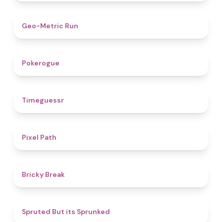
4.5
Geo-Metric Run
4.8
Pokerogue
4.9
Timeguessr
5
Pixel Path
4.7
Bricky Break
4.4
Spruted But its Sprunked