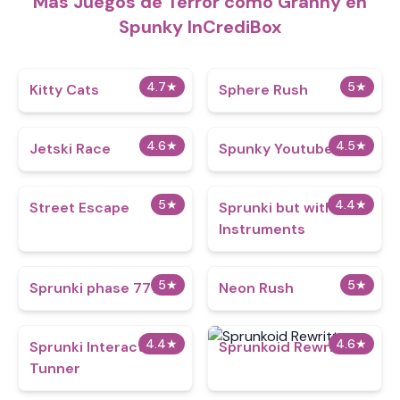
Más Juegos de Terror como Granny en
Spunky InCrediBox
4.7
★
5
★
Kitty Cats
Sphere Rush
4.6
★
4.5
★
Jetski Race
Spunky Youtubers
5
★
4.4
★
Street Escape
Sprunki but with
Instruments
5
★
5
★
Sprunki phase 7777
Neon Rush
4.4
★
4.6
★
Sprunki Interactive
Sprunkoid Rewritten
Tunner