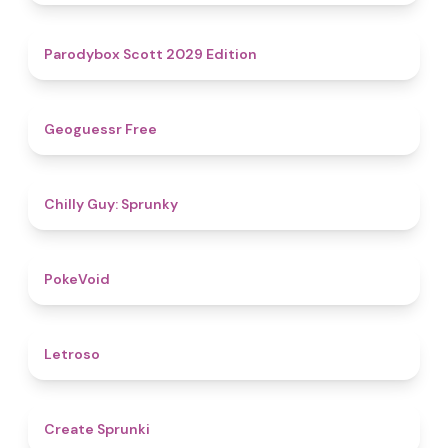
4.8
Parodybox Scott 2029 Edition
4.5
Geoguessr Free
4.8
Chilly Guy: Sprunky
4.8
PokeVoid​
4.5
Letroso
4.8
Create Sprunki​