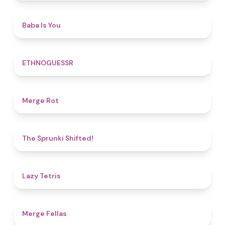
4.5
Baba Is You
4.9
ETHNOGUESSR
4.9
Merge Rot
4.9
The Sprunki Shifted!
4.8
Lazy Tetris
4.4
Merge Fellas