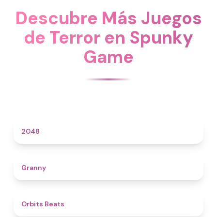
Descubre Más Juegos
de Terror en Spunky
Game
4.6
2048
4.3
Granny
4.5
Orbits Beats