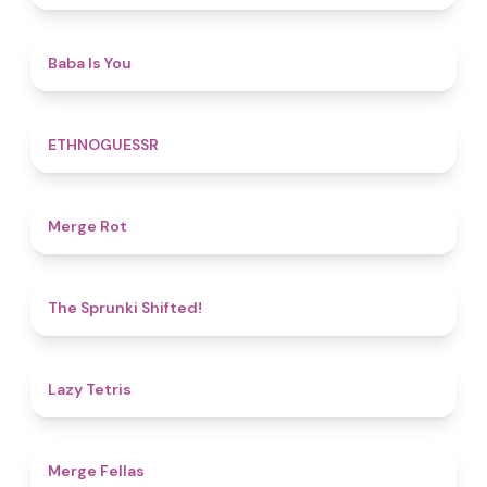
4.5
Baba Is You
4.9
ETHNOGUESSR
4.9
Merge Rot
4.9
The Sprunki Shifted!
4.8
Lazy Tetris
4.4
Merge Fellas