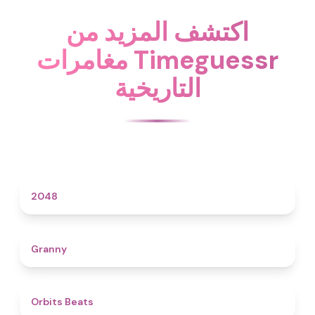
اكتشف المزيد من
مغامرات Timeguessr
التاريخية
4.6
2048
4.3
Granny
4.5
Orbits Beats