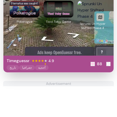
Pokerogue
Ticci Toby Game
Sprunki Un Hyper
Shifted Phase 4
Timeguessr
4.9
88
أحجية
جغرافيا
تاريخ
Advertisement