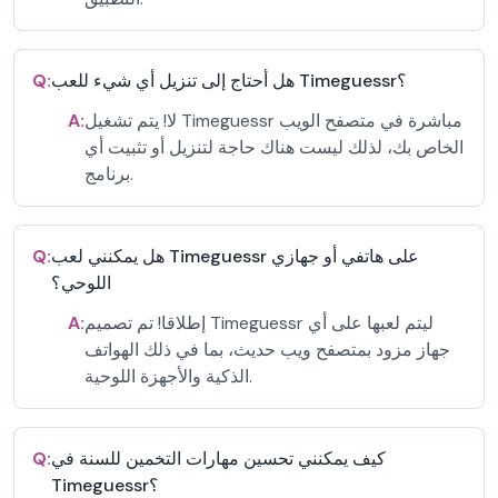
هل أحتاج إلى تنزيل أي شيء للعب Timeguessr؟
Q:
لا! يتم تشغيل Timeguessr مباشرة في متصفح الويب
A:
الخاص بك، لذلك ليست هناك حاجة لتنزيل أو تثبيت أي
برنامج.
هل يمكنني لعب Timeguessr على هاتفي أو جهازي
Q:
اللوحي؟
إطلاقا! تم تصميم Timeguessr ليتم لعبها على أي
A:
جهاز مزود بمتصفح ويب حديث، بما في ذلك الهواتف
الذكية والأجهزة اللوحية.
كيف يمكنني تحسين مهارات التخمين للسنة في
Q:
Timeguessr؟