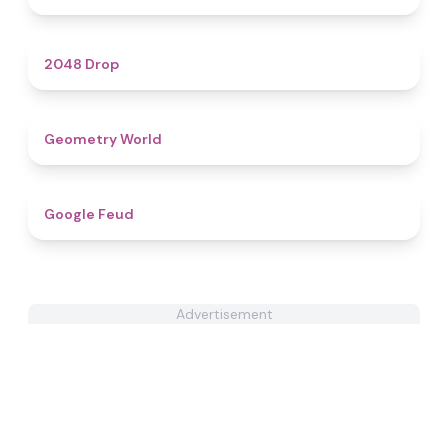
4.9
2048 Drop
4.9
Geometry World
4.8
Google Feud
Advertisement