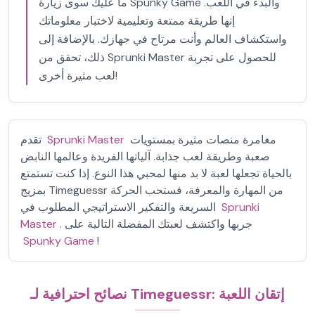
ما عليك سوى زيارة Spunky Game والبدء في اللعب.
إنها طريقة ممتعة وتعليمية لاختبار معلوماتك
واستكشاف العالم وأنت مرتاح في جهازك. بالإضافة إلى
ذلك، تحقق من Sprunki Master للحصول على تجربة
لعب مثيرة أخرى!
مغامرة منصات مثيرة بمستويات
Sprunki Master
تقدم
صعبة وطريقة لعب جذابة. آلياتها الفريدة وعالمها النابض
بالحياة تجعلها لعبة لا بد منها لمحبي هذا النوع. إذا كنت تستمتع
بمزيج Timeguessr من المهارة والمعرفة، فستحب الحركة
Sprunki
السريعة والتفكير الاستراتيجي المطلوب في
. جربها واكتشف لعبتك المفضلة التالية على
Master
Spunky Game
!
نصائح احترافية لـ Timeguessr: إتقان اللعبة