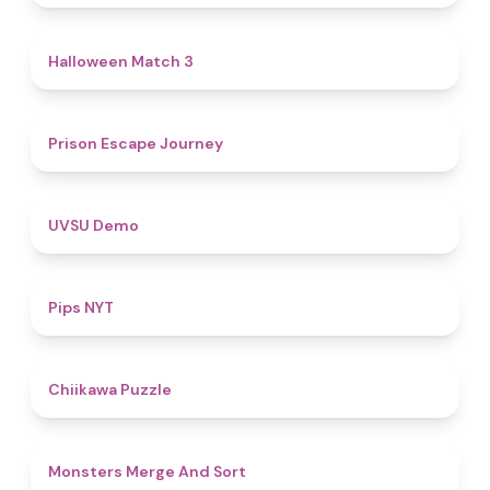
4.6
Halloween Match 3
4.7
Prison Escape Journey
4.8
UVSU Demo
5
Pips NYT
4.6
Chiikawa Puzzle
5
Monsters Merge And Sort