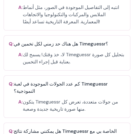
انتبه إلى التفاصيل الموجودة في الصور، مثل أنماط
A:
الملابس والمركبات والتكنولوجيا والاتجاهات
المعمارية. المعرفة التاريخية تساعد أيضًا!
هل هناك حد زمني لكل تخمين في Timeguessr؟
Q:
لا، خذ وقتك! يسمح لك Timeguessr بتحليل كل صورة
A:
بعناية قبل إجراء التخمين.
كم عدد الجولات الموجودة في لعبة Timeguessr
Q:
النموذجية؟
يتكون Timeguessr من جولات متعددة، تعرض كل
A:
منها صورة تاريخية جديدة وصعبة.
هل يمكنني مشاركة نتائج Timeguessr الخاصة بي مع
Q: