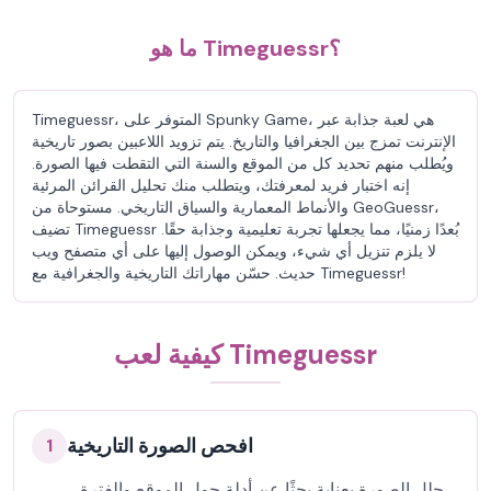
ما هو Timeguessr؟
Timeguessr، المتوفر على Spunky Game، هي لعبة جذابة عبر
الإنترنت تمزج بين الجغرافيا والتاريخ. يتم تزويد اللاعبين بصور تاريخية
ويُطلب منهم تحديد كل من الموقع والسنة التي التقطت فيها الصورة.
إنه اختبار فريد لمعرفتك، ويتطلب منك تحليل القرائن المرئية
والأنماط المعمارية والسياق التاريخي. مستوحاة من GeoGuessr،
تضيف Timeguessr بُعدًا زمنيًا، مما يجعلها تجربة تعليمية وجذابة حقًا.
لا يلزم تنزيل أي شيء، ويمكن الوصول إليها على أي متصفح ويب
حديث. حسّن مهاراتك التاريخية والجغرافية مع Timeguessr!
كيفية لعب Timeguessr
افحص الصورة التاريخية
1
حلل الصورة بعناية بحثًا عن أدلة حول الموقع والفترة