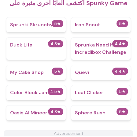
اكتشف ألعابًا أخرى مثيرة على Spunky Game
5
★
5
★
Sprunki Skrunchy 2.0
Iron Snout
4.8
★
4.4
★
Duck Life
Sprunka Need Help:
Incredibox Challenge
5
★
4.4
★
My Cake Shop
Quevi
4.5
★
5
★
Color Block Jam
Loaf Clicker
4.8
★
5
★
Oasis AI Minecraft
Sphere Rush
Advertisement