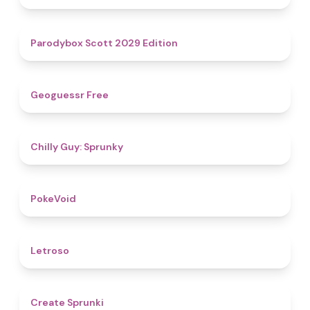
4.8
Parodybox Scott 2029 Edition
4.5
Geoguessr Free
4.8
Chilly Guy: Sprunky
4.8
PokeVoid​
4.5
Letroso
4.8
Create Sprunki​