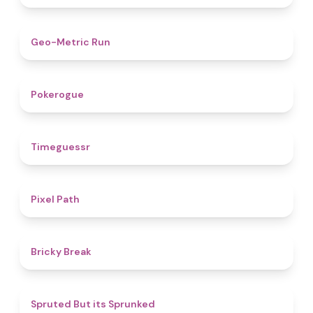
4.5
Geo-Metric Run
4.8
Pokerogue
4.9
Timeguessr
5
Pixel Path
4.7
Bricky Break
4.4
Spruted But its Sprunked