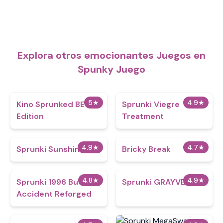
Explora otros emocionantes Juegos en
Spunky Juego
5
★
4.9
★
Kino Sprunked BE
Sprunki Viegre
Edition
Treatment
4.9
★
4.7
★
Sprunki Sunshine Isle
Bricky Break
4.8
★
4.9
★
Sprunki 1996 But
Sprunki GRAYVERSAL
Accident Reforged