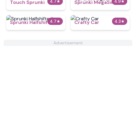
4.7
★
4.9
★
Touch Sprunki
Sprunki MegaSwap
4.7
★
4.3
★
Sprunki Halfshifted
Crafty Car
Advertisement