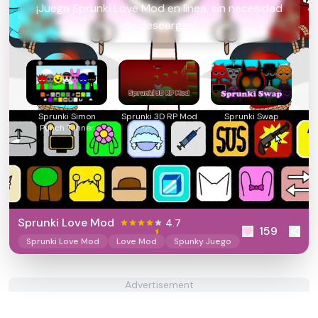
¡Juega Sprunki Love Mod en línea, sin necesidad
de descargas!
Sprunki Simon
Sprunki 3D RP Mod
Sprunki Swap
Punch Tunner
Sprunki Love Mod
4.7
159
Sprunki Love Mod
Love Mod
Spunky Juego
Advertisement