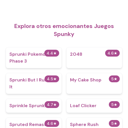
Explora otros emocionantes Juegos
Spunky
4.4
★
4.6
★
Sprunki Pokemon
2048
Phase 3
4.5
★
5
★
Sprunki But I Ruined
My Cake Shop
It
4.7
★
5
★
Sprinkle Sprunki
Loaf Clicker
4.6
★
5
★
Spruted Remastered
Sphere Rush