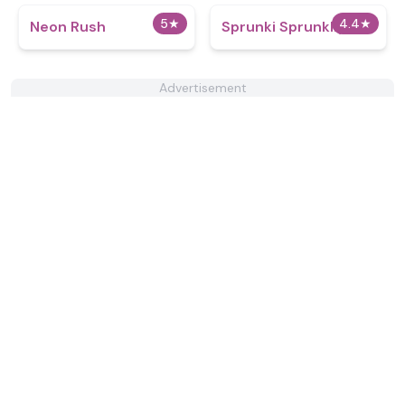
5
★
4.4
★
Neon Rush
Sprunki Sprunkliy
Advertisement