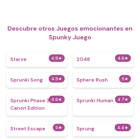
Descubre otros Juegos emocionantes en
Spunky Juego
4.9
★
4.6
★
Starve
2048
4.9
★
5
★
Sprunki Song
Sphere Rush
4.6
★
4.7
★
Sprunki Phase 3
Sprunki Human
Canon Edition
5
★
4.4
★
Street Escape
Sprung