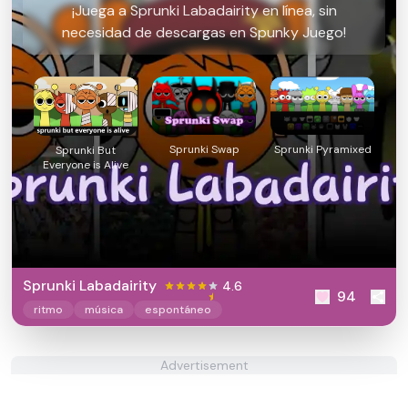
¡Juega a Sprunki Labadairity en línea, sin
necesidad de descargas en Spunky Juego!
Sprunki Swap
Sprunki Pyramixed
Sprunki But
Everyone is Alive
Sprunki Labadairity
4.6
94
ritmo
música
espontáneo
Advertisement