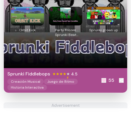
Orbit Kick
Party Frozen
Sprunki grown up
Sprunki Beat
IncrediBox
Sprunki Fiddlebops
4.5
55
Creación Musical
Juego de Ritmo
Historia Interactiva
Advertisement