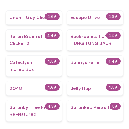
4.6
★
4.9
★
Unchill Guy Clicker
Escape Drive
4.4
★
4.5
★
Italian Brainrot
Backrooms: TUNG
Clicker 2
TUNG TUNG SAUR
4.5
★
4.4
★
Cataclysm
Bunnys Farm
IncrediBox
4.6
★
4.5
★
2048
Jelly Hop
4.8
★
5
★
Sprunky Tree Friends
Sprunked Parasite
Re-Natured