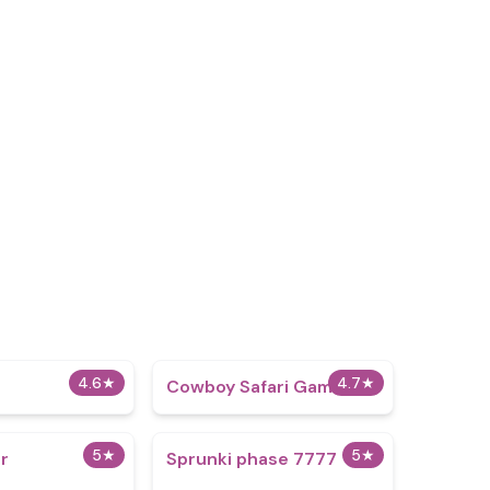
4.6
★
4.7
★
Cowboy Safari Game
5
★
5
★
er
Sprunki phase 7777