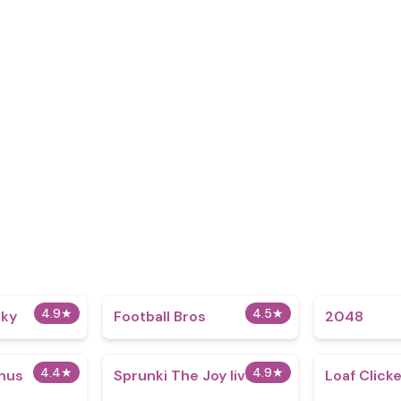
4.9
★
4.5
★
nky
Football Bros
2048
4.4
★
4.9
★
onus
Sprunki The Joy lives on
Loaf Click