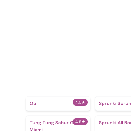
4.5
★
Oo
Sprunki Scru
4.5
★
Tung Tung Sahur GTA
Sprunki All B
Miami