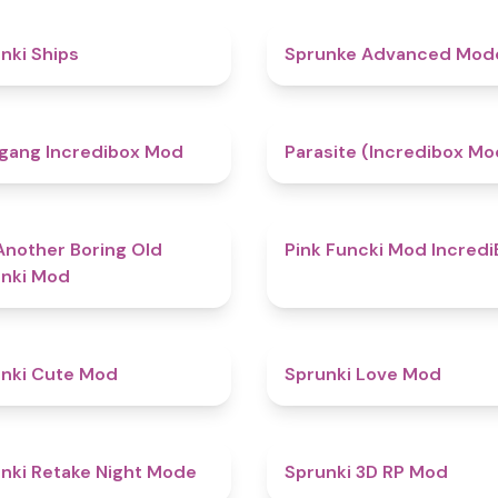
4.3
nki Ships
Sprunke Advanced Mo
4.8
gang Incredibox Mod
Parasite (Incredibox Mo
4.7
Another Boring Old
Pink Funcki Mod Incredi
nki Mod
4.5
nki Cute Mod
Sprunki Love Mod
4.9
nki Retake Night Mode
Sprunki 3D RP Mod