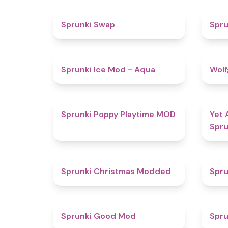
4.6
Sprunki Swap
Spru
4.9
Sprunki Ice Mod - Aqua
Wolf
5
Sprunki Poppy Playtime MOD
Yet 
Spru
4.5
Sprunki Christmas Modded
Spru
4.9
Sprunki Good Mod
Spru