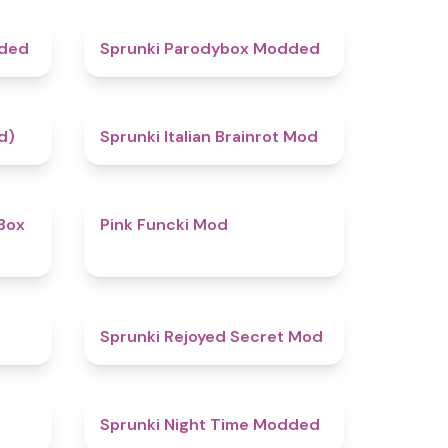
4.5
4.8
dded
Sprunki Parodybox Modded
4.4
4.8
d)
Sprunki Italian Brainrot Mod
4.6
4.8
Box
Pink Funcki Mod
4.7
4.5
Sprunki Rejoyed Secret Mod
5
4.4
Sprunki Night Time Modded