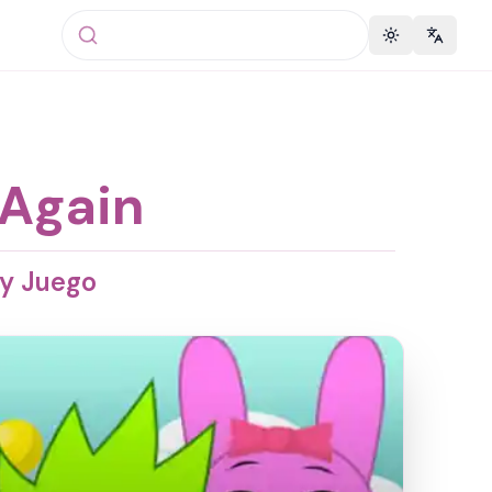
Toggle theme
Change 
 Again
ky Juego