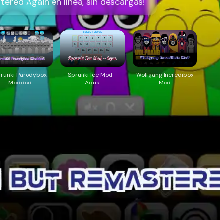
ered Again en línea, sin descargas!
runki Parodybox
Sprunki Ice Mod -
Wolfgang Incredibox
Modded
Aqua
Mod