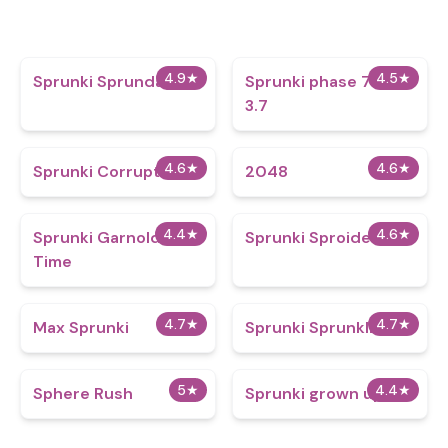
4.9
★
4.5
★
Sprunki Sprundays
Sprunki phase 777
3.7
4.6
★
4.6
★
Sprunki Corruptbox 2
2048
4.4
★
4.6
★
Sprunki Garnold
Sprunki Sproided
Time
4.7
★
4.7
★
Max Sprunki
Sprunki Sprunklings
5
★
4.4
★
Sphere Rush
Sprunki grown up