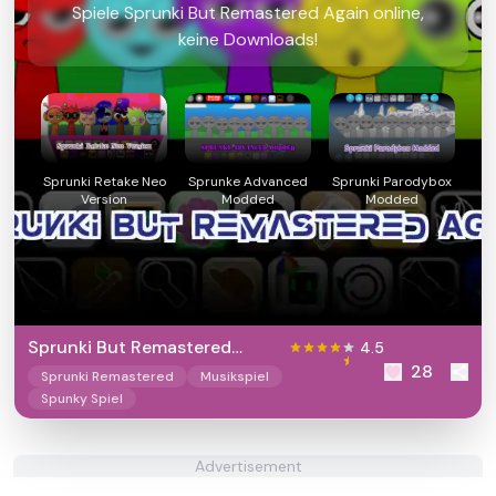
Spiele Sprunki But Remastered Again online,
keine Downloads!
Sprunki Retake Neo
Sprunke Advanced
Sprunki Parodybox
Version
Modded
Modded
Sprunki But Remastered
4.5
28
Again
Sprunki Remastered
Musikspiel
Spunky Spiel
Advertisement