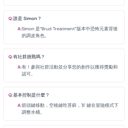
Q:
誰是 Simon？
A:
Simon 是“Brud Treatment”版本中恐怖元素背後
的調皮角色。
Q:
有社群挑戰嗎？
A:
有！參與社群活動並分享您的創作以獲得獎勵和
認可。
Q:
基本控制是什麼？
A:
箭頭鍵移動，空格鍵吃苔蘚，'B' 鍵在冒險模式下
調整水桶。