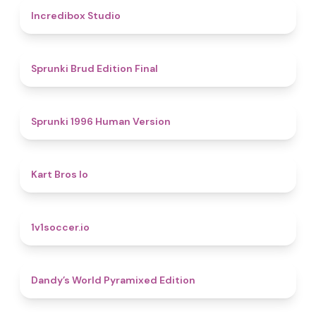
4.5
Incredibox Studio
4.9
Sprunki Brud Edition Final
5
Sprunki 1996 Human Version
4.4
Kart Bros Io
4.3
1v1soccer.io
4.3
Dandy’s World Pyramixed Edition