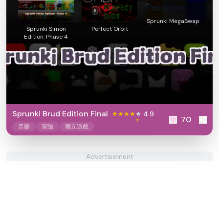
Sprunki MegaSwap
Sprunki Simon
Perfect Orbit
Edition: Phase 4
Sprunki Brud Edition Final
4.9
70
音樂
冒險
獨立遊戲
Advertisement