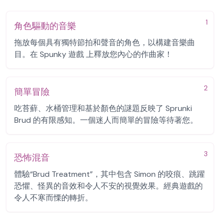
1
角色驅動的音樂
拖放每個具有獨特節拍和聲音的角色，以構建音樂曲
目。在 Spunky 遊戲 上釋放您內心的作曲家！
2
簡單冒險
吃苔蘚、水桶管理和基於顏色的謎題反映了 Sprunki
Brud 的有限感知。一個迷人而簡單的冒險等待著您。
3
恐怖混音
體驗“Brud Treatment”，其中包含 Simon 的咬痕、跳躍
恐懼、怪異的音效和令人不安的視覺效果。經典遊戲的
令人不寒而慄的轉折。