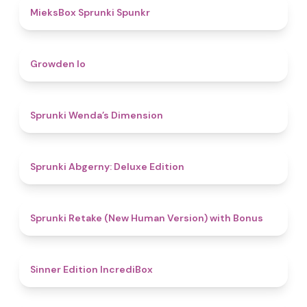
4.9
MieksBox Sprunki Spunkr
4.8
Growden Io
4.5
Sprunki Wenda’s Dimension
4.9
Sprunki Abgerny: Deluxe Edition
4.5
Sprunki Retake (New Human Version) with Bonus
4.8
Sinner Edition IncrediBox