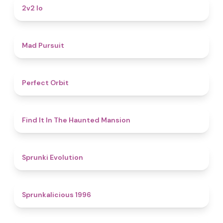
4.5
2v2 Io
4.6
Mad Pursuit
4.6
Perfect Orbit
4.7
Find It In The Haunted Mansion
4.7
Sprunki Evolution
4.4
Sprunkalicious 1996