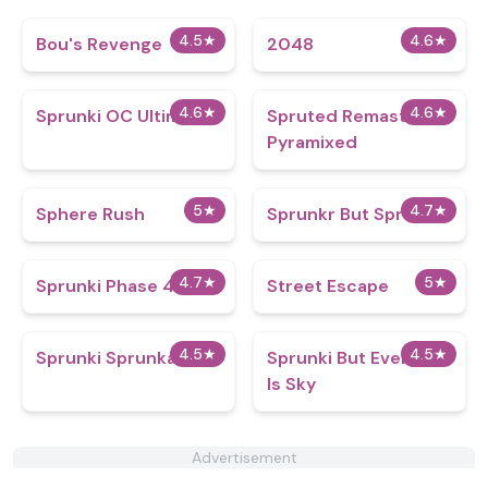
4.5
★
4.6
★
Bou's Revenge
2048
4.6
★
4.6
★
Sprunki OC Ultimate
Spruted Remastered
Pyramixed
5
★
4.7
★
Sphere Rush
Sprunkr But Sprunki
4.7
★
5
★
Sprunki Phase 4.5
Street Escape
4.5
★
4.5
★
Sprunki Sprunkabout
Sprunki But Everyone
Is Sky
Advertisement