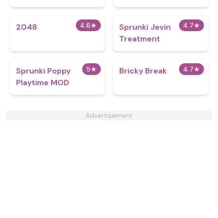
4.6
★
4.7
★
2048
Sprunki Jevin
Treatment
5
★
4.7
★
Sprunki Poppy
Bricky Break
Playtime MOD
Advertisement