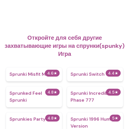
Откройте для себя другие
захватывающие игры на спрунки(spunky)
Игра
4.6
★
4.4
★
Sprunki Misfit Mix
Sprunki Switch
4.8
★
4.5
★
Sprunked Feel
Sprunki Incredibox
Sprunki
Phase 777
4.8
★
5
★
Sprunkies Party
Sprunki 1996 Human
Version