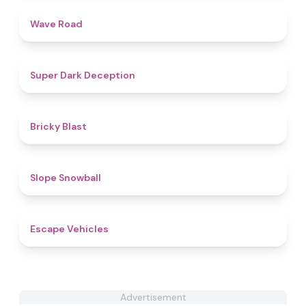
4.5
Wave Road
4.7
Super Dark Deception
4.5
Bricky Blast
4.9
Slope Snowball
4.4
Escape Vehicles
Advertisement