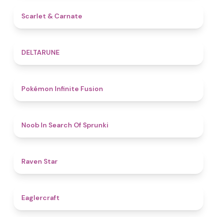
5
Scarlet & Carnate
4.8
DELTARUNE
4.9
Pokémon Infinite Fusion
4.8
Noob In Search Of Sprunki
4.8
Raven Star
4.9
Eaglercraft