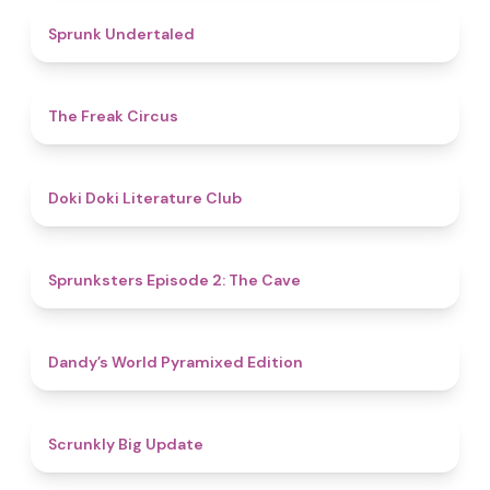
4.4
Sprunk Undertaled
4.8
The Freak Circus
4.8
Doki Doki Literature Club
4.7
Sprunksters Episode 2: The Cave
4.3
Dandy’s World Pyramixed Edition
4.4
Scrunkly Big Update