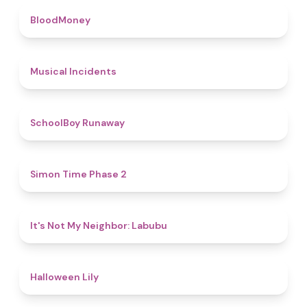
4.6
BloodMoney
4.6
Musical Incidents
4.8
SchoolBoy Runaway
4.8
Simon Time Phase 2
4.7
It's Not My Neighbor: Labubu
5
Halloween Lily