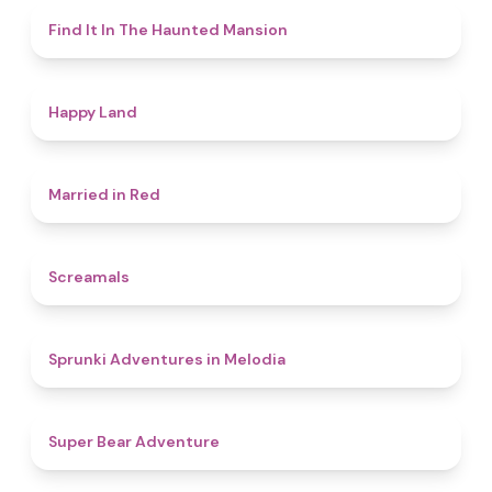
4.7
Find It In The Haunted Mansion
4.4
Happy Land
4.5
Married in Red
4.5
Screamals
4.3
Sprunki Adventures in Melodia
4.5
Super Bear Adventure