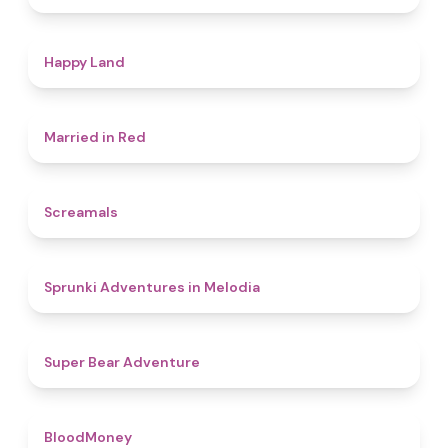
4.4
Happy Land
4.5
Married in Red
4.5
Screamals
4.3
Sprunki Adventures in Melodia
4.5
Super Bear Adventure
4.6
BloodMoney