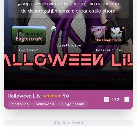
¡Juega a Halloween Lily [Online], sin necesidad
de descarga! ¡Empieza a crear estilo ahora!
Street Escape
Eaglercraft
The Freak Circus
Halloween Lily
5.0
132
disfraces
halloween
juego casual
Advertisement