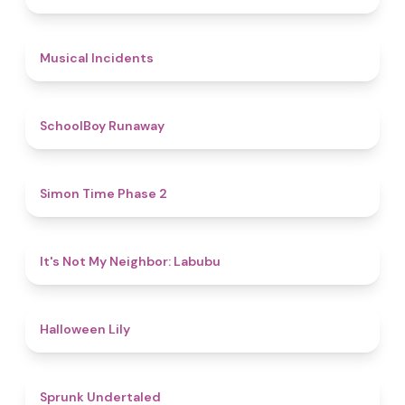
4.6
Musical Incidents
4.8
SchoolBoy Runaway
4.8
Simon Time Phase 2
4.7
It's Not My Neighbor: Labubu
5
Halloween Lily
4.4
Sprunk Undertaled