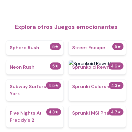
Explora otros Juegos emocionantes
5
★
5
★
Sphere Rush
Street Escape
5
★
4.6
★
Neon Rush
Sprunkoid Rewritten
4.5
★
4.3
★
Subway Surfers New
Sprunki Colorshifted
York
4.8
★
4.7
★
Five Nights At
Sprunki MSI Phase 4
Freddy's 2