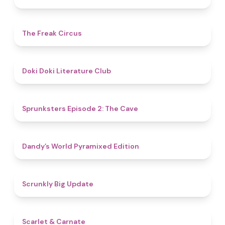
4.8
The Freak Circus
4.8
Doki Doki Literature Club
4.7
Sprunksters Episode 2: The Cave
4.3
Dandy’s World Pyramixed Edition
4.4
Scrunkly Big Update
5
Scarlet & Carnate