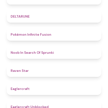
4.8
DELTARUNE
4.9
Pokémon Infinite Fusion
4.8
Noob In Search Of Sprunki
4.8
Raven Star
4.9
Eaglercraft
4.3
Eaglercraft Unblocked