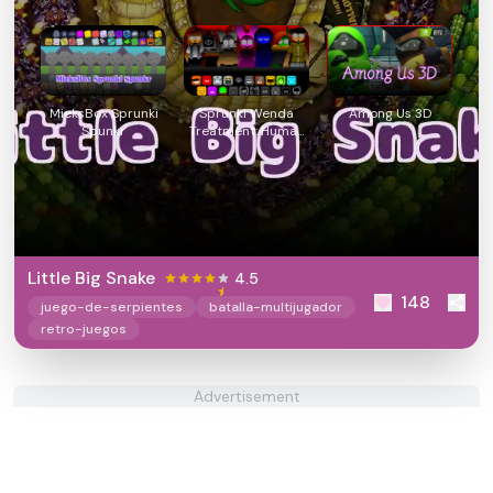
MieksBox Sprunki
Sprunki Wenda
Among Us 3D
Spunkr
Treatment: Human
Edition
Little Big Snake
4.5
148
juego-de-serpientes
batalla-multijugador
retro-juegos
Advertisement