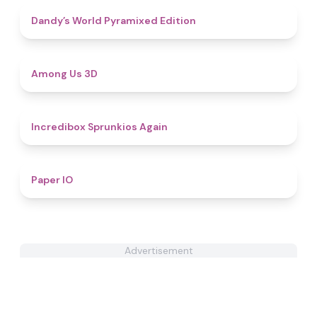
4.3
Dandy’s World Pyramixed Edition
4.3
Among Us 3D
5
Incredibox Sprunkios Again
4.6
Paper IO
Advertisement