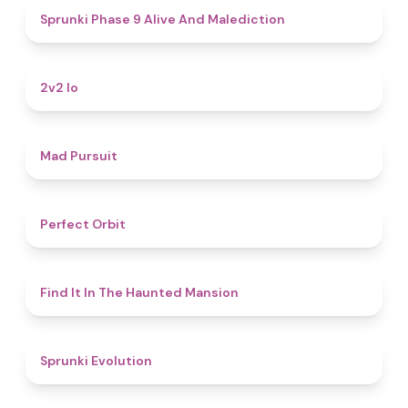
5
Sprunki Phase 9 Alive And Malediction
4.5
2v2 Io
4.6
Mad Pursuit
4.6
Perfect Orbit
4.7
Find It In The Haunted Mansion
4.7
Sprunki Evolution