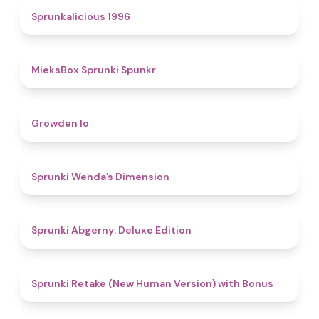
4.4
Sprunkalicious 1996
4.9
MieksBox Sprunki Spunkr
4.8
Growden Io
4.5
Sprunki Wenda’s Dimension
4.9
Sprunki Abgerny: Deluxe Edition
4.5
Sprunki Retake (New Human Version) with Bonus