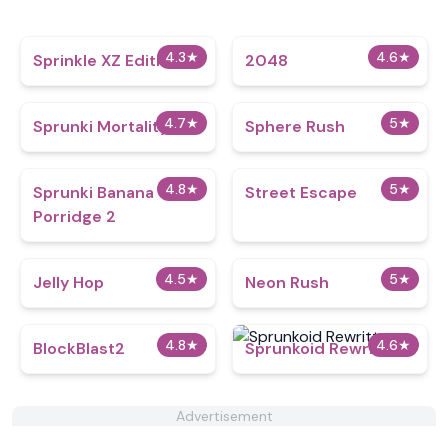
4.3
★
4.6
★
Sprinkle XZ Edition
2048
4.7
★
5
★
Sprunki Mortality
Sphere Rush
4.8
★
5
★
Sprunki Banana
Street Escape
Porridge 2
4.5
★
5
★
Jelly Hop
Neon Rush
4.8
★
4.6
★
BlockBlast2
Sprunkoid Rewritten
Advertisement