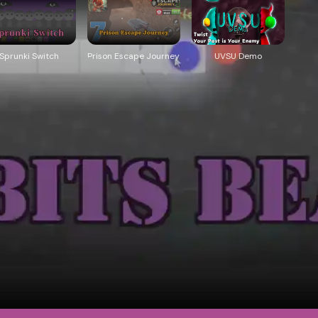
Sprunki Switch
Prison Escape Journey
UVSU Demo