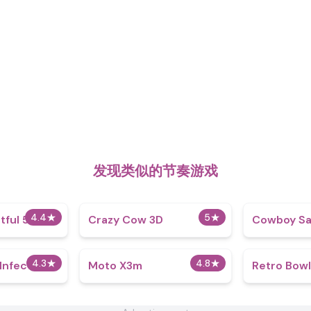
发现类似的节奏游戏
4.4
★
5
★
tful 5.0
Crazy Cow 3D
Cowboy Sa
4.3
★
4.8
★
Infection
Moto X3m
Retro Bowl