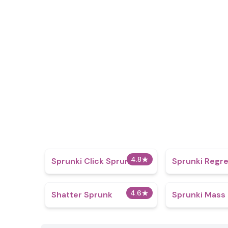
4.8
★
Sprunki Click Sprunki!
Sprunki Regre
4.6
★
Shatter Sprunk
Sprunki Mass 