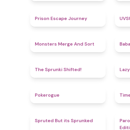
4.7
Prison Escape Journey
UVS
5
Monsters Merge And Sort
Baba
4.9
The Sprunki Shifted!
Lazy
4.8
Pokerogue
Tim
4.4
Spruted But its Sprunked
Paro
Edit