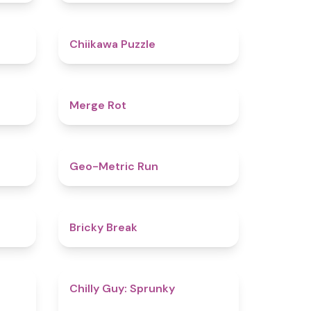
5
4.6
Chiikawa Puzzle
4.9
4.9
Merge Rot
4.4
4.5
Geo-Metric Run
5
4.7
Bricky Break
4.5
4.8
Chilly Guy: Sprunky