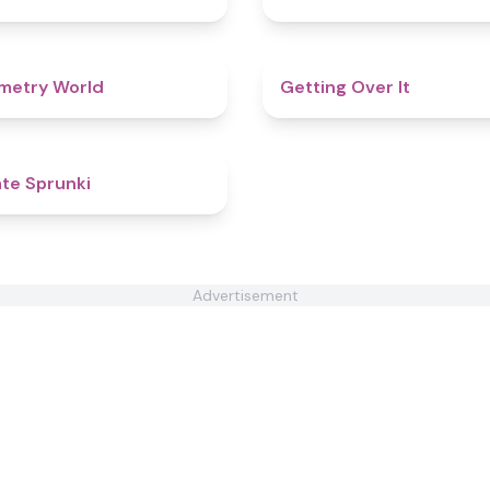
4.9
metry World
Getting Over It
4.8
te Sprunki​
Advertisement