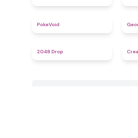
4.8
PokeVoid​
Geo
4.9
2048 Drop
Crea