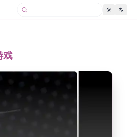
Toggle theme
Change 
游戏