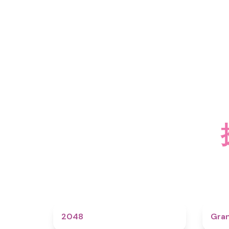
4.6
2048
Gra