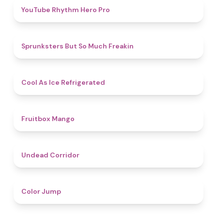
4.7
YouTube Rhythm Hero Pro
4.9
Sprunksters But So Much Freakin
4.7
Cool As Ice Refrigerated
4.9
Fruitbox Mango
4.6
Undead Corridor
4.3
Color Jump