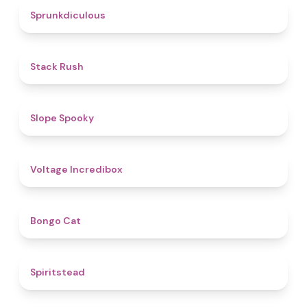
4.5
Sprunkdiculous
4.4
Stack Rush
4.9
Slope Spooky
5
Voltage Incredibox
4.6
Bongo Cat
4.4
Spiritstead