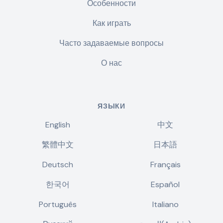
Особенности
Как играть
Часто задаваемые вопросы
О нас
ЯЗЫКИ
English
中文
繁體中文
日本語
Deutsch
Français
한국어
Español
Português
Italiano