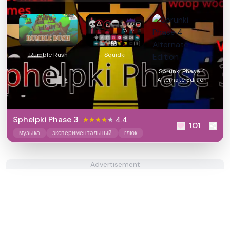
Rumble Rush
Squidki
Sprunki Phase 4
Alternate Edition
Sphelpki Phase 3
4.4
101
музыка
экспериментальный
глюк
Advertisement