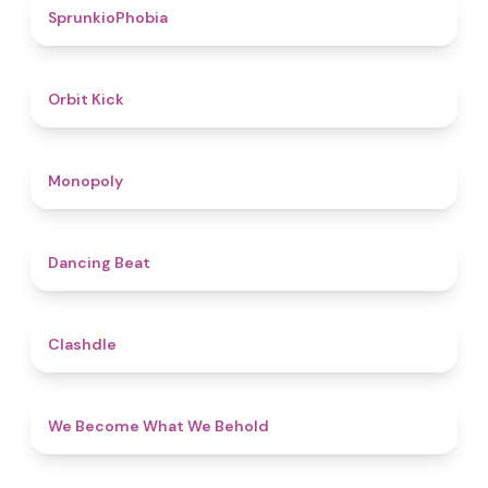
4.7
SprunkioPhobia
4.8
Orbit Kick
4.8
Monopoly
5
Dancing Beat
4.7
Clashdle
4.3
We Become What We Behold