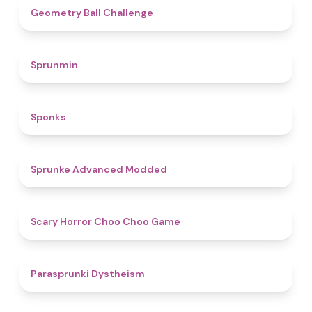
4.3
Geometry Ball Challenge
4.5
Sprunmin
4.8
Sponks
4.5
Sprunke Advanced Modded
4.6
Scary Horror Choo Choo Game
4.6
Parasprunki Dystheism