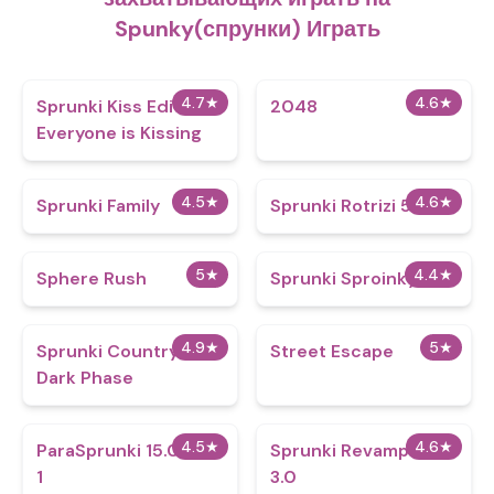
Spunky(спрунки) Играть
4.7
★
4.6
★
Sprunki Kiss Edition
2048
Everyone is Kissing
4.5
★
4.6
★
Sprunki Family
Sprunki Rotrizi 5.0
5
★
4.4
★
Sphere Rush
Sprunki Sproinky
4.9
★
5
★
Sprunki CountryBox
Street Escape
Dark Phase
4.5
★
4.6
★
ParaSprunki 15.0 Part
Sprunki Revamped
1
3.0