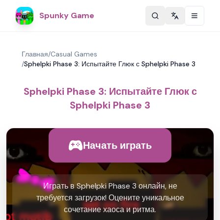
Spunky Game
Change langu
Главная
/
Casual Games
/
Sphelpki Phase 3: Испытайте Глюк с Sphelpki Phase 3
Sphelpki Phase 3: Испытайте Глюк с
Sphelpki Phase 3
Начать играть
Играть в Sphelpki Phase 3 онлайн, не
требуется загрузок! Оцените уникальное
сочетание хаоса и ритма.